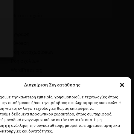
Μεταστοιχεία
Εγγραφή
Σύνδεση
Ροή καταχωρίσεων
Ροή σχολίων
WordPress.org
Διαχείριση Συγκατάθεσης
έχουμε την καλύτερη εμπειρία, χρησιμοποιούμε τεχνολογίες όπως
α την αποθήκευση ή/και την πρόσβαση σε πληροφορίες συσκευών. Η
η για τις εν λόγω τεχνολογίες θα μας επιτρέψει να
τούμε δεδομένα προσωπικού χαρακτήρα, όπως συμπεριφορά
 ή μοναδικά αναγνωριστικά σε αυτόν τον ιστότοπο. Η μη
η ή η ανάκληση της συγκατάθεσης, μπορεί να επηρεάσει αρνητικά
λειτουργίες και δυνατότητες.