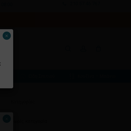
210 57 46 767
 08:00
Κλείσιμο
καλαθιού
search
account
×
ς
φιά
Είδη Σπιτιού
Κουζίνα – Μπάνιο
Ιστορικό
Kατηγορίες
×
Χωρίς κατηγορία