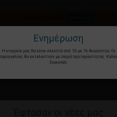
ο λειτουργίας: Δευτέρα - Παρασκευή 08:00 – 20:00 & Σάββατο
– 17:00
Καλάθι
Προσφορές του μήνα.
Δείτε τώρα
γήστε για αναζήτηση ή ESC για κλείσιμο.
Ενημέρωση
Η εταιρεία μας θα είναι κλειστά από 10 με 16 Αυγούστου. Οι
παραγγελίες θα εκτελεστούν με σειρά προτεραιότητας. Καλέ
διακοπές
ότητα
Βρεφικά – Παιδικά
Υγιεινή & Ομορ
Έφτασαν οι νέες μας