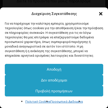
Δείτε τα προϊόντα που μόλις παραλάβαμε.
Εγγραφή
Σύνδεση
Διαχείριση Συγκατάθεσης
Ροή καταχωρίσεων
Προϊόντα Dim
Ροή σχολίων
Για να παρέχουμε την καλύτερη εμπειρία, χρησιμοποιούμε
τεχνολογίες όπως cookies για την αποθήκευση ή/και την πρόσβαση
WordPress.org
σε πληροφορίες συσκευών. Η συγκατάθεση για τις εν λόγω
τεχνολογίες θα μας επιτρέψει να επεξεργαστούμε δεδομένα
προσωπικού χαρακτήρα, όπως συμπεριφορά περιήγησης ή
μοναδικά αναγνωριστικά σε αυτόν τον ιστότοπο. Η μη
συγκατάθεση ή η ανάκληση της συγκατάθεσης, μπορεί να
επηρεάσει αρνητικά ορισμένες λειτουργίες και δυνατότητες.
Αποδοχή
Δεν αποδέχομαι
Προβολή προτιμήσεων
Πολιτική Cookies
Προσωπικά Δεδομένα