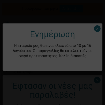
Skip
to
Προσφορές του μήνα.
Δείτε τώρα
Αναζήτηση
Κλείσιμο
Καλάθι
main
καλαθιού
προϊόντων
content
Me
search
account
×
Ενημέρωση
Ιστορικό
Η εταιρεία μας θα είναι κλειστά από 10 με 16
Αυγούστου. Οι παραγγελίες θα εκτελεστούν με
σειρά προτεραιότητας. Καλές διακοπές
Kατηγορίες
Χωρίς κατηγορία
×
Έφτασαν οι νέες μας
Μεταστοιχεία
παραλαβές!