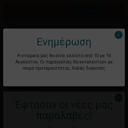
Skip
to
Προσφορές του μήνα.
Δείτε τώρα
Αναζήτηση
Κλείσιμο
Καλάθι
main
καλαθιού
προϊόντων
content
Me
search
account
×
Ενημέρωση
Ιστορικό
Η εταιρεία μας θα είναι κλειστά από 10 με 16
Αυγούστου. Οι παραγγελίες θα εκτελεστούν με
σειρά προτεραιότητας. Καλές διακοπές
Kατηγορίες
Χωρίς κατηγορία
×
Έφτασαν οι νέες μας
Κανένα προϊόν στο καλάθι σας.
Μεταστοιχεία
παραλαβές!
Επιστροφή στο
κατάστημα