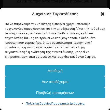
Δείτε τα προϊόντα που μόλις παραλάβαμε.
Εγγραφή
Σύνδεση
Διαχείριση Συγκατάθεσης
Ροή καταχωρίσεων
Προϊόντα Dim
Ροή σχολίων
Για να παρέχουμε την καλύτερη εμπειρία, χρησιμοποιούμε
τεχνολογίες όπως cookies για την αποθήκευση ή/και την πρόσβαση
WordPress.org
σε πληροφορίες συσκευών. Η συγκατάθεση για τις εν λόγω
τεχνολογίες θα μας επιτρέψει να επεξεργαστούμε δεδομένα
προσωπικού χαρακτήρα, όπως συμπεριφορά περιήγησης ή
μοναδικά αναγνωριστικά σε αυτόν τον ιστότοπο. Η μη
συγκατάθεση ή η ανάκληση της συγκατάθεσης, μπορεί να
επηρεάσει αρνητικά ορισμένες λειτουργίες και δυνατότητες.
Αποδοχή
Υποσύνολο:
€
0.00
Δεν αποδέχομαι
Προβολή προτιμήσεων
Καλάθι
Ταμείο
Πολιτική Cookies
Προσωπικά Δεδομένα