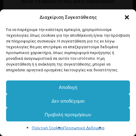
Δείτε τα προϊόντα που μόλις παραλάβαμε.
Εγγραφή
Σύνδεση
Διαχείριση Συγκατάθεσης
Ροή καταχωρίσεων
Προϊόντα Dim
Ροή σχολίων
Για να παρέχουμε την καλύτερη εμπειρία, χρησιμοποιούμε
τεχνολογίες όπως cookies για την αποθήκευση ή/και την πρόσβαση
WordPress.org
σε πληροφορίες συσκευών. Η συγκατάθεση για τις εν λόγω
τεχνολογίες θα μας επιτρέψει να επεξεργαστούμε δεδομένα
προσωπικού χαρακτήρα, όπως συμπεριφορά περιήγησης ή
μοναδικά αναγνωριστικά σε αυτόν τον ιστότοπο. Η μη
συγκατάθεση ή η ανάκληση της συγκατάθεσης, μπορεί να
επηρεάσει αρνητικά ορισμένες λειτουργίες και δυνατότητες.
Αποδοχή
Δεν αποδέχομαι
Προβολή προτιμήσεων
Πολιτική Cookies
Προσωπικά Δεδομένα