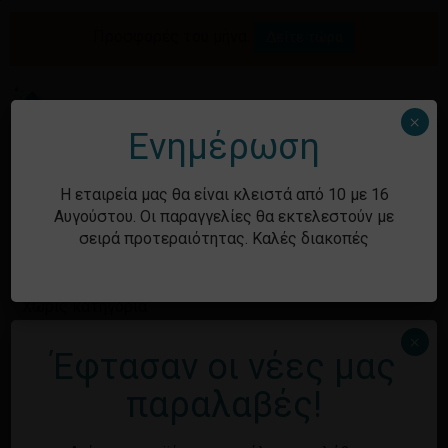
Skip
to
Προσφορές του μήνα.
Δείτε τώρα
Αναζήτηση
Κλείσιμο
Καλάθι
main
καλαθιού
προϊόντων
content
Me
search
account
×
Ενημέρωση
Ιστορικό
Η εταιρεία μας θα είναι κλειστά από 10 με 16
Αυγούστου. Οι παραγγελίες θα εκτελεστούν με
σειρά προτεραιότητας. Καλές διακοπές
Kατηγορίες
Χωρίς κατηγορία
×
Έφτασαν οι νέες μας
Μεταστοιχεία
παραλαβές!