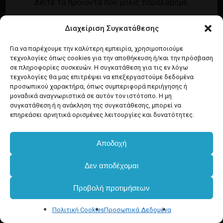
Δείτε τα προϊόντα που μόλις παραλάβαμε.
Εγγραφή
Σύνδεση
Διαχείριση Συγκατάθεσης
Ροή καταχωρίσεων
Προϊόντα Dim
Ροή σχολίων
Για να παρέχουμε την καλύτερη εμπειρία, χρησιμοποιούμε
τεχνολογίες όπως cookies για την αποθήκευση ή/και την πρόσβαση
WordPress.org
σε πληροφορίες συσκευών. Η συγκατάθεση για τις εν λόγω
τεχνολογίες θα μας επιτρέψει να επεξεργαστούμε δεδομένα
προσωπικού χαρακτήρα, όπως συμπεριφορά περιήγησης ή
μοναδικά αναγνωριστικά σε αυτόν τον ιστότοπο. Η μη
συγκατάθεση ή η ανάκληση της συγκατάθεσης, μπορεί να
επηρεάσει αρνητικά ορισμένες λειτουργίες και δυνατότητες.
Αποδοχή
Δεν αποδέχομαι
Προβολή προτιμήσεων
Πολιτική Cookies
Προσωπικά Δεδομένα