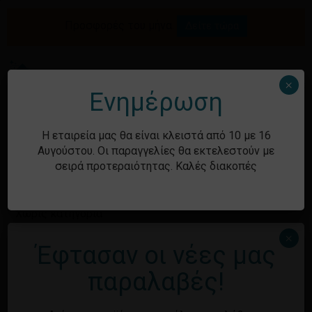
Skip
to
Προσφορές του μήνα.
Δείτε τώρα
Αναζήτηση
Κλείσιμο
Καλάθι
main
καλαθιού
προϊόντων
content
Me
search
account
×
Ενημέρωση
Ιστορικό
Η εταιρεία μας θα είναι κλειστά από 10 με 16
Αυγούστου. Οι παραγγελίες θα εκτελεστούν με
σειρά προτεραιότητας. Καλές διακοπές
Kατηγορίες
Χωρίς κατηγορία
×
Έφτασαν οι νέες μας
Μεταστοιχεία
παραλαβές!