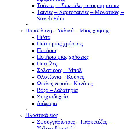
Τσάντες – Σακούλες απορριμμάτων
Ταινίες – Χαρτοταινίες – Μονοτικές –
Strech Film
Πορσελάνη – Υαλικά – Μιας χρήσης
Πιάτα
Πιάτα μιας χρήσεως
Ποτήρια
Ποτήρια μιας χρήσεως
Πιατέλες
Σαλατιέρες – Μπολ
Φλυτζάνια – Κούπες
Φιάλες νερού – Κανάτες
Βάζα – λαδοτήρια
Σταχτοδοχεία
Διάφορα
Πλαστικά είδη
Σφουγγαρίστρες – Παρκετέζες –
Υαλοκαθαριστές