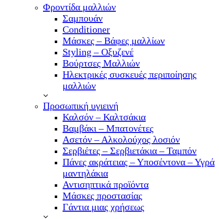
Φροντίδα μαλλιών
Σαμπουάν
Conditioner
Μάσκες – Βάφες μαλλίων
Styling – Οξυζενέ
Βούρτσες Μαλλιών
Ηλεκτρικές συσκευές περιποίησης
μαλλιών
Προσωπική υγιεινή
Καλσόν – Καλτσάκια
Βαμβάκι – Μπατονέτες
Ασετόν – Αλκολούχος λοσιόν
Σερβιέτες – Σερβιετάκια – Ταμπόν
Πάνες ακράτειας – Υποσέντονα – Υγρά
μαντηλάκια
Αντισηπτικά προϊόντα
Μάσκες προστασίας
Γάντια μιας χρήσεως