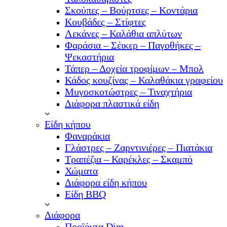
Σκούπες – Βούρτσες – Κοντάρια
Κουβάδες – Στίφτες
Λεκάνες – Καλάθια απλύτων
Φαράσια – Σέικερ – Παγοθήκες –
Ψεκαστήρια
Τάπερ – Δοχεία τροφίμων – Μπολ
Κάδος κουζίνας – Καλαθάκια γραφείου
Μυγοσκοτώστρες – Τιναχτήρια
Διάφορα πλαστικά είδη
Είδη κήπου
Φαναράκια
Γλάστρες – Ζαρντινιέρες – Πιατάκια
Τραπέζια – Καρέκλες – Σκαμπό
Χώματα
Διάφορα είδη κήπου
Είδη BBQ
Διάφορα
Προϊόντα Dim