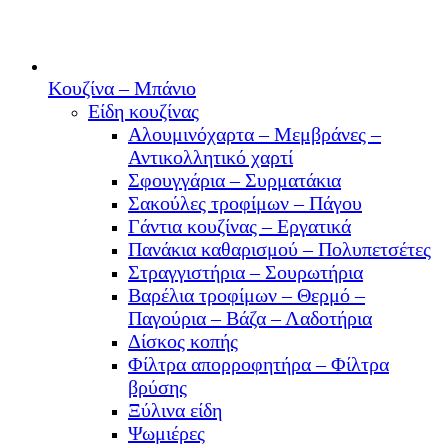
Κουζίνα – Μπάνιο
Είδη κουζίνας
Αλουμινόχαρτα – Μεμβράνες –
Αντικολλητικό χαρτί
Σφουγγάρια – Συρματάκια
Σακούλες τροφίμων – Πάγου
Γάντια κουζίνας – Εργατικά
Πανάκια καθαρισμού – Πολυπετσέτες
Στραγγιστήρια – Σουρωτήρια
Βαρέλια τροφίμων – Θερμό –
Παγούρια – Βάζα – Λαδοτήρια
Δίσκος κοπής
Φίλτρα απορροφητήρα – Φίλτρα
βρύσης
Ξύλινα είδη
Ψωμιέρες