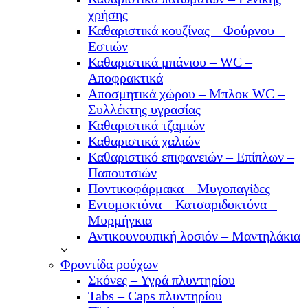
χρήσης
Καθαριστικά κουζίνας – Φούρνου –
Εστιών
Καθαριστικά μπάνιου – WC –
Αποφρακτικά
Αποσμητικά χώρου – Μπλοκ WC –
Συλλέκτης υγρασίας
Καθαριστικά τζαμιών
Καθαριστικά χαλιών
Καθαριστικό επιφανειών – Επίπλων –
Παπουτσιών
Ποντικοφάρμακα – Μυγοπαγίδες
Εντομοκτόνα – Κατσαριδοκτόνα –
Μυρμήγκια
Αντικουνουπική λοσιόν – Μαντηλάκια
Φροντίδα ρούχων
Σκόνες – Υγρά πλυντηρίου
Tabs – Caps πλυντηρίου