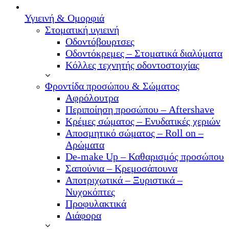
Υγιεινή & Ομορφιά
Στοματική υγιεινή
Οδοντόβουρτσες
Οδοντόκρεμες – Στοματικά διαλύματα
Κόλλες τεχνητής οδοντοστοιχίας
Φροντίδα προσώπου & Σώματος
Αφρόλουτρα
Περιποίηση προσώπου – Aftershave
Κρέμες σώματος – Ενυδατικές χεριών
Αποσμητικό σώματος – Roll on –
Αρώματα
De-make Up – Καθαρισμός προσώπου
Σαπούνια – Κρεμοσάπουνα
Αποτριχωτικά – Ξυριστικά –
Νυχοκόπτες
Προφυλακτικά
Διάφορα