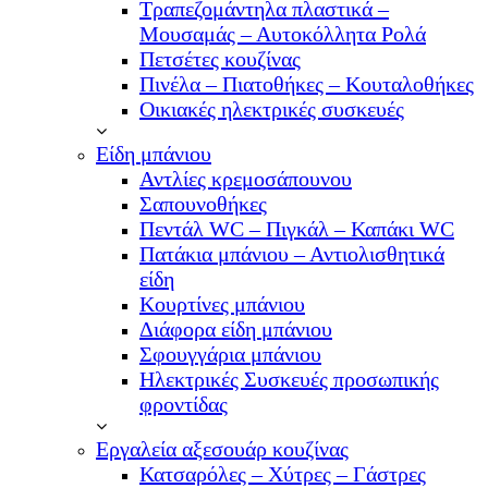
Τραπεζομάντηλα πλαστικά –
Μουσαμάς – Αυτοκόλλητα Ρολά
Πετσέτες κουζίνας
Πινέλα – Πιατοθήκες – Κουταλοθήκες
Οικιακές ηλεκτρικές συσκευές
Είδη μπάνιου
Αντλίες κρεμοσάπουνου
Σαπουνοθήκες
Πεντάλ WC – Πιγκάλ – Καπάκι WC
Πατάκια μπάνιου – Αντιολισθητικά
είδη
Κουρτίνες μπάνιου
Διάφορα είδη μπάνιου
Σφουγγάρια μπάνιου
Ηλεκτρικές Συσκευές προσωπικής
φροντίδας
Εργαλεία αξεσουάρ κουζίνας
Κατσαρόλες – Χύτρες – Γάστρες