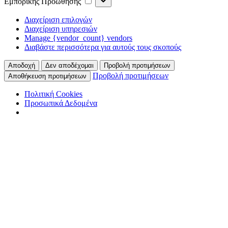
Εμπορικής Προώθησης
Προώθησης
Διαχείριση επιλογών
Διαχείριση υπηρεσιών
Manage {vendor_count} vendors
Διαβάστε περισσότερα για αυτούς τους σκοπούς
Αποδοχή
Δεν αποδέχομαι
Προβολή προτιμήσεων
Προβολή προτιμήσεων
Αποθήκευση προτιμήσεων
Πολιτική Cookies
Προσωπικά Δεδομένα
Skip
to
main
content