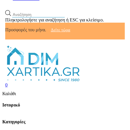
Αναζήτηση
προϊόντων
Πληκτρολογήστε για αναζήτηση ή ESC για κλείσιμο.
Προσφορές του μήνα.
Δείτε τώρα
search
account
0
Menu
Κλείσιμο
Καλάθι
καλαθιού
Ιστορικό
Kατηγορίες