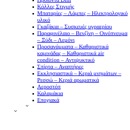
Κόλλες Στιγμής
Μπαταρίες – Λάμπες – Ηλεκτρολογικό
υλικό
Γκαζάκια – Συσκευές υγραερίου
Παραφινέλαιο – Βενζίνη – Οινόπνευμα
– Ξύδι – Λεμόνι
Προσανάμματα – Καθαριστικά
καμινάδας – Καθαριστικά air
condition – Αντιψυκτικό
Σπίρτα – Αναπτήρες
Εκκλησιαστικά – Κεριά μνημάτων –
Ρεσσώ – Κεριά αρωματικά
Αεροστόπ
Καλαμάκια
Εποχιακά