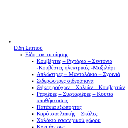
Είδη Σπιτιού
Είδη τακτοποίησης
Κουβέρτες – Ριχτάρια – Σεντόνια
-Κουβέρτες ηλεκτρικές -Μαξιλάρι
Απλώστρες – Μανταλάκια – Σχοινιά
Σιδερώστρες σιδερόπανα
Θήκες ρούχων – Χαλιών – Κουβερτών
Ραφιέρες – Συρταριέρες – Κουτια
αποθήκευσεις
Πατάκια εξώπορτας
Καρότσια λαϊκής – Σκάλες
Χαλάκια εσωτερικού χώρου
Κρεμάστρες