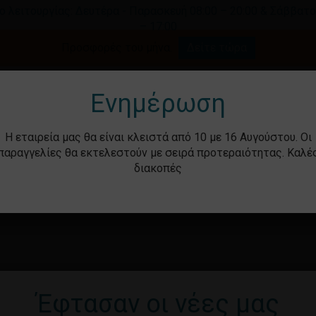
ο λειτουργίας: Δευτέρα - Παρασκευή 08:00 – 20:00 & Σάββατο
– 17:00
Καλάθι
Προσφορές του μήνα.
Δείτε τώρα
γήστε για αναζήτηση ή ESC για κλείσιμο.
Ενημέρωση
Η εταιρεία μας θα είναι κλειστά από 10 με 16 Αυγούστου. Οι
παραγγελίες θα εκτελεστούν με σειρά προτεραιότητας. Καλέ
διακοπές
ότητα
Βρεφικά – Παιδικά
Υγιεινή & Ομορ
Έφτασαν οι νέες μας
Καν