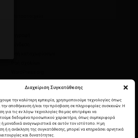
Μεταστοιχεία
Επιστροφή στο κατάστημα
Εγγραφή
Σύνδεση
Ροή καταχωρίσεων
Ροή σχολίων
WordPress.org
Διαχείριση Συγκατάθεσης
έχουμε την καλύτερη εμπειρία, χρησιμοποιούμε τεχνολογίες όπως
α την αποθήκευση ή/και την πρόσβαση σε πληροφορίες συσκευών. Η
η για τις εν λόγω τεχνολογίες θα μας επιτρέψει να
τούμε δεδομένα προσωπικού χαρακτήρα, όπως συμπεριφορά
 ή μοναδικά αναγνωριστικά σε αυτόν τον ιστότοπο. Η μη
η ή η ανάκληση της συγκατάθεσης, μπορεί να επηρεάσει αρνητικά
λειτουργίες και δυνατότητες.