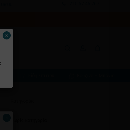
210 57 46 767
 08:00
Κλείσιμο
καλαθιού
search
account
×
ς
φιά
Είδη Σπιτιού
Κουζίνα – Μπάνιο
Ιστορικό
Kατηγορίες
×
Χωρίς κατηγορία
ένα προϊόν στο καλάθι σας.