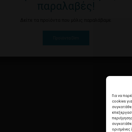
παραλαβές!
Δείτε τα προϊόντα που μόλις παραλάβαμε.
Προϊόντα Dim
Για να παρ
cookies γι
συγκατάθεσ
επεξεργασ
περιήγησης
συγκατάθεσ
ορισμένες 