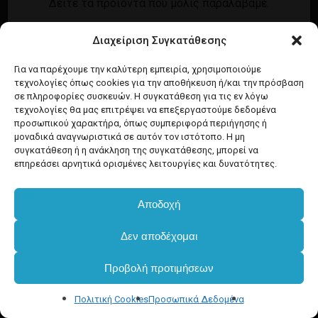
Δείτε τα προϊόντα που μόλις παραλάβαμε.
Εγγραφή
Σύνδεση
Διαχείριση Συγκατάθεσης
Ροή καταχωρίσεων
Προϊόντα Dim
Ροή σχολίων
Για να παρέχουμε την καλύτερη εμπειρία, χρησιμοποιούμε
τεχνολογίες όπως cookies για την αποθήκευση ή/και την πρόσβαση
WordPress.org
σε πληροφορίες συσκευών. Η συγκατάθεση για τις εν λόγω
τεχνολογίες θα μας επιτρέψει να επεξεργαστούμε δεδομένα
προσωπικού χαρακτήρα, όπως συμπεριφορά περιήγησης ή
μοναδικά αναγνωριστικά σε αυτόν τον ιστότοπο. Η μη
συγκατάθεση ή η ανάκληση της συγκατάθεσης, μπορεί να
επηρεάσει αρνητικά ορισμένες λειτουργίες και δυνατότητες.
Αποδοχή
Υποσύνολο:
€
0.00
Δεν αποδέχομαι
Προβολή προτιμήσεων
Καλάθι
Ταμείο
Πολιτική Cookies
Προσωπικά Δεδομένα