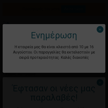
Skip
to
Προσφορές του μήνα.
Δείτε τώρα
Αναζήτηση
Κλείσιμο
Καλάθι
main
καλαθιού
προϊόντων
content
Me
search
account
×
Ενημέρωση
Ιστορικό
Η εταιρεία μας θα είναι κλειστά από 10 με 16
Αυγούστου. Οι παραγγελίες θα εκτελεστούν με
σειρά προτεραιότητας. Καλές διακοπές
Kατηγορίες
Χωρίς κατηγορία
×
Έφτασαν οι νέες μας
Κανένα προϊόν στο καλάθι σας.
Μεταστοιχεία
παραλαβές!
Επιστροφή στο
κατάστημα