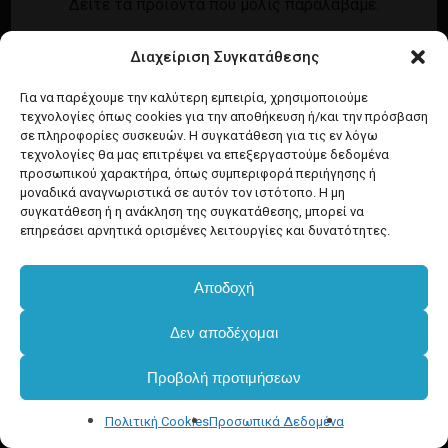
Δείτε τα προϊόντα που μόλις παραλάβαμε.
Εγγραφή
Σύνδεση
Διαχείριση Συγκατάθεσης
Ροή καταχωρίσεων
Προϊόντα Dim
Ροή σχολίων
Για να παρέχουμε την καλύτερη εμπειρία, χρησιμοποιούμε
τεχνολογίες όπως cookies για την αποθήκευση ή/και την πρόσβαση
WordPress.org
σε πληροφορίες συσκευών. Η συγκατάθεση για τις εν λόγω
τεχνολογίες θα μας επιτρέψει να επεξεργαστούμε δεδομένα
προσωπικού χαρακτήρα, όπως συμπεριφορά περιήγησης ή
μοναδικά αναγνωριστικά σε αυτόν τον ιστότοπο. Η μη
συγκατάθεση ή η ανάκληση της συγκατάθεσης, μπορεί να
επηρεάσει αρνητικά ορισμένες λειτουργίες και δυνατότητες.
Αποδοχή
Δεν αποδέχομαι
Προβολή προτιμήσεων
Πολιτική Cookies
Προσωπικά Δεδομένα