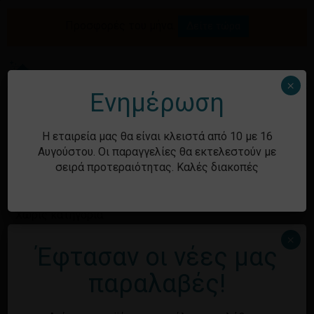
Skip
to
Προσφορές του μήνα.
Δείτε τώρα
Αναζήτηση
Κλείσιμο
Καλάθι
main
καλαθιού
προϊόντων
content
Me
search
account
×
Ενημέρωση
Ιστορικό
Η εταιρεία μας θα είναι κλειστά από 10 με 16
Αυγούστου. Οι παραγγελίες θα εκτελεστούν με
σειρά προτεραιότητας. Καλές διακοπές
Kατηγορίες
Χωρίς κατηγορία
×
Έφτασαν οι νέες μας
Μεταστοιχεία
παραλαβές!