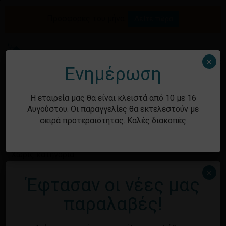
Skip
to
Προσφορές του μήνα.
Δείτε τώρα
Αναζήτηση
Κλείσιμο
Καλάθι
main
καλαθιού
προϊόντων
content
Me
search
account
×
Ενημέρωση
Ιστορικό
Η εταιρεία μας θα είναι κλειστά από 10 με 16
Αυγούστου. Οι παραγγελίες θα εκτελεστούν με
σειρά προτεραιότητας. Καλές διακοπές
Kατηγορίες
Χωρίς κατηγορία
×
Έφτασαν οι νέες μας
Μεταστοιχεία
παραλαβές!