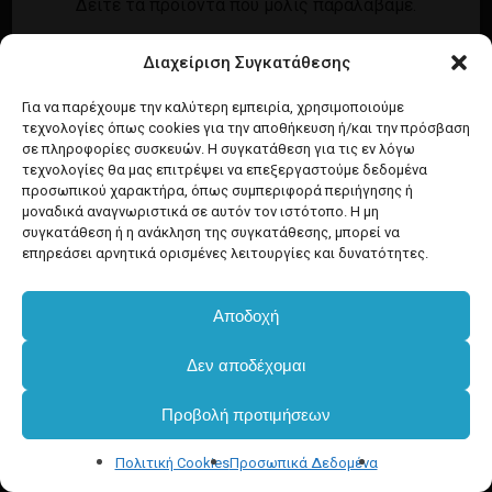
Δείτε τα προϊόντα που μόλις παραλάβαμε.
Εγγραφή
Σύνδεση
Διαχείριση Συγκατάθεσης
Ροή καταχωρίσεων
Προϊόντα Dim
Ροή σχολίων
Για να παρέχουμε την καλύτερη εμπειρία, χρησιμοποιούμε
τεχνολογίες όπως cookies για την αποθήκευση ή/και την πρόσβαση
WordPress.org
σε πληροφορίες συσκευών. Η συγκατάθεση για τις εν λόγω
τεχνολογίες θα μας επιτρέψει να επεξεργαστούμε δεδομένα
προσωπικού χαρακτήρα, όπως συμπεριφορά περιήγησης ή
μοναδικά αναγνωριστικά σε αυτόν τον ιστότοπο. Η μη
συγκατάθεση ή η ανάκληση της συγκατάθεσης, μπορεί να
επηρεάσει αρνητικά ορισμένες λειτουργίες και δυνατότητες.
Αποδοχή
Δεν αποδέχομαι
Προβολή προτιμήσεων
Πολιτική Cookies
Προσωπικά Δεδομένα