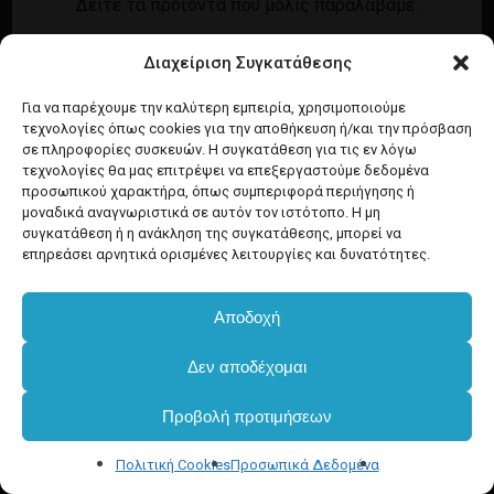
Δείτε τα προϊόντα που μόλις παραλάβαμε.
Εγγραφή
Σύνδεση
Διαχείριση Συγκατάθεσης
Ροή καταχωρίσεων
Προϊόντα Dim
Ροή σχολίων
Για να παρέχουμε την καλύτερη εμπειρία, χρησιμοποιούμε
τεχνολογίες όπως cookies για την αποθήκευση ή/και την πρόσβαση
WordPress.org
σε πληροφορίες συσκευών. Η συγκατάθεση για τις εν λόγω
τεχνολογίες θα μας επιτρέψει να επεξεργαστούμε δεδομένα
προσωπικού χαρακτήρα, όπως συμπεριφορά περιήγησης ή
μοναδικά αναγνωριστικά σε αυτόν τον ιστότοπο. Η μη
συγκατάθεση ή η ανάκληση της συγκατάθεσης, μπορεί να
επηρεάσει αρνητικά ορισμένες λειτουργίες και δυνατότητες.
Αποδοχή
Δεν αποδέχομαι
Προβολή προτιμήσεων
Πολιτική Cookies
Προσωπικά Δεδομένα