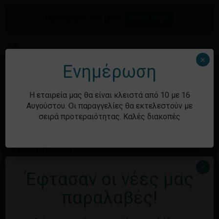
Skip
to
Προσφορές του μήνα.
Δείτε τώρα
Αναζήτηση
Κλείσιμο
Καλάθι
main
καλαθιού
προϊόντων
content
Me
search
account
×
Ενημέρωση
Ιστορικό
Η εταιρεία μας θα είναι κλειστά από 10 με 16
Αυγούστου. Οι παραγγελίες θα εκτελεστούν με
σειρά προτεραιότητας. Καλές διακοπές
Kατηγορίες
Χωρίς κατηγορία
×
Έφτασαν οι νέες μας
Μεταστοιχεία
παραλαβές!