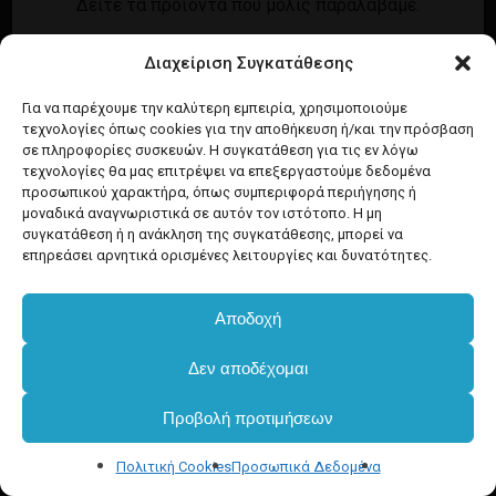
Δείτε τα προϊόντα που μόλις παραλάβαμε.
Εγγραφή
Σύνδεση
Διαχείριση Συγκατάθεσης
Ροή καταχωρίσεων
Προϊόντα Dim
Ροή σχολίων
Για να παρέχουμε την καλύτερη εμπειρία, χρησιμοποιούμε
τεχνολογίες όπως cookies για την αποθήκευση ή/και την πρόσβαση
WordPress.org
σε πληροφορίες συσκευών. Η συγκατάθεση για τις εν λόγω
τεχνολογίες θα μας επιτρέψει να επεξεργαστούμε δεδομένα
προσωπικού χαρακτήρα, όπως συμπεριφορά περιήγησης ή
μοναδικά αναγνωριστικά σε αυτόν τον ιστότοπο. Η μη
συγκατάθεση ή η ανάκληση της συγκατάθεσης, μπορεί να
επηρεάσει αρνητικά ορισμένες λειτουργίες και δυνατότητες.
Αποδοχή
Δεν αποδέχομαι
Προβολή προτιμήσεων
Πολιτική Cookies
Προσωπικά Δεδομένα