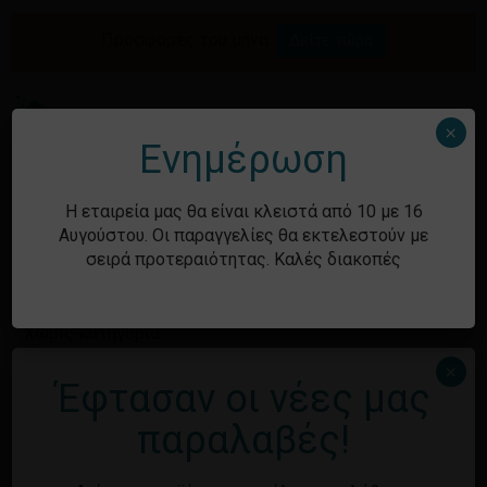
Skip
to
Προσφορές του μήνα.
Δείτε τώρα
Αναζήτηση
Κλείσιμο
Καλάθι
main
καλαθιού
προϊόντων
content
Me
search
account
×
Ενημέρωση
Ιστορικό
Η εταιρεία μας θα είναι κλειστά από 10 με 16
Αυγούστου. Οι παραγγελίες θα εκτελεστούν με
σειρά προτεραιότητας. Καλές διακοπές
Kατηγορίες
Χωρίς κατηγορία
×
Έφτασαν οι νέες μας
Μεταστοιχεία
παραλαβές!