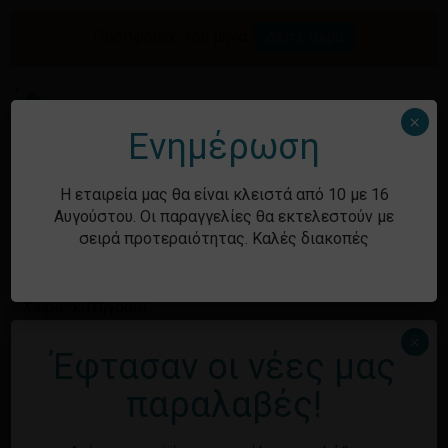
Skip
to
Προσφορές του μήνα.
Δείτε τώρα
Αναζήτηση
Κλείσιμο
Καλάθι
main
καλαθιού
προϊόντων
content
Me
search
account
×
Ενημέρωση
Ιστορικό
Η εταιρεία μας θα είναι κλειστά από 10 με 16
Αυγούστου. Οι παραγγελίες θα εκτελεστούν με
σειρά προτεραιότητας. Καλές διακοπές
Kατηγορίες
Χωρίς κατηγορία
×
Έφτασαν οι νέες μας
Μεταστοιχεία
παραλαβές!