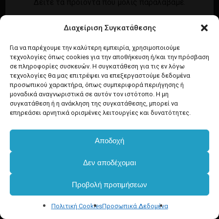
Δείτε τα προϊόντα που μόλις παραλάβαμε.
Εγγραφή
Σύνδεση
Διαχείριση Συγκατάθεσης
Ροή καταχωρίσεων
Προϊόντα Dim
Ροή σχολίων
Για να παρέχουμε την καλύτερη εμπειρία, χρησιμοποιούμε
τεχνολογίες όπως cookies για την αποθήκευση ή/και την πρόσβαση
WordPress.org
σε πληροφορίες συσκευών. Η συγκατάθεση για τις εν λόγω
τεχνολογίες θα μας επιτρέψει να επεξεργαστούμε δεδομένα
προσωπικού χαρακτήρα, όπως συμπεριφορά περιήγησης ή
μοναδικά αναγνωριστικά σε αυτόν τον ιστότοπο. Η μη
συγκατάθεση ή η ανάκληση της συγκατάθεσης, μπορεί να
επηρεάσει αρνητικά ορισμένες λειτουργίες και δυνατότητες.
Αποδοχή
Δεν αποδέχομαι
Προβολή προτιμήσεων
Πολιτική Cookies
Προσωπικά Δεδομένα