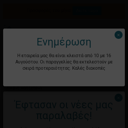
Skip
to
Προσφορές του μήνα.
Δείτε τώρα
Αναζήτηση
Κλείσιμο
Καλάθι
main
καλαθιού
προϊόντων
content
Me
search
account
×
Ενημέρωση
Ιστορικό
Η εταιρεία μας θα είναι κλειστά από 10 με 16
Αυγούστου. Οι παραγγελίες θα εκτελεστούν με
σειρά προτεραιότητας. Καλές διακοπές
Kατηγορίες
Χωρίς κατηγορία
×
Έφτασαν οι νέες μας
Κανένα προϊόν στο καλάθι σας.
Μεταστοιχεία
παραλαβές!
Επιστροφή στο
κατάστημα