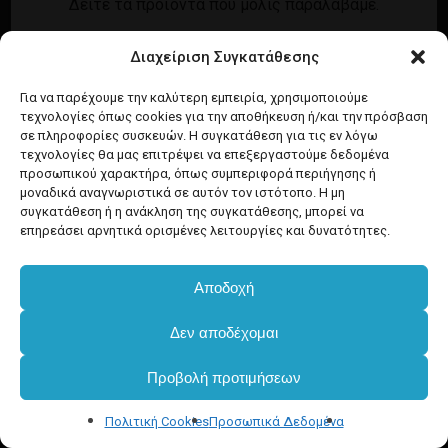
Δείτε τα προϊόντα που μόλις παραλάβαμε.
Εγγραφή
Σύνδεση
Διαχείριση Συγκατάθεσης
Ροή καταχωρίσεων
Προϊόντα Dim
Ροή σχολίων
Για να παρέχουμε την καλύτερη εμπειρία, χρησιμοποιούμε
τεχνολογίες όπως cookies για την αποθήκευση ή/και την πρόσβαση
WordPress.org
σε πληροφορίες συσκευών. Η συγκατάθεση για τις εν λόγω
τεχνολογίες θα μας επιτρέψει να επεξεργαστούμε δεδομένα
προσωπικού χαρακτήρα, όπως συμπεριφορά περιήγησης ή
μοναδικά αναγνωριστικά σε αυτόν τον ιστότοπο. Η μη
συγκατάθεση ή η ανάκληση της συγκατάθεσης, μπορεί να
επηρεάσει αρνητικά ορισμένες λειτουργίες και δυνατότητες.
Αποδοχή
Υποσύνολο:
€
0.00
Δεν αποδέχομαι
Προβολή προτιμήσεων
Καλάθι
Ταμείο
Πολιτική Cookies
Προσωπικά Δεδομένα