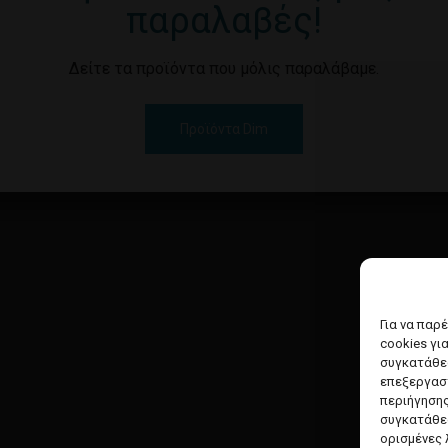
παραλαβές!
Δείτε τα προϊόντα που μόλις παραλάβαμε.
Προϊόντα Dim
Για να παρ
cookies γι
συγκατάθεσ
επεξεργασ
περιήγησης
συγκατάθεσ
ορισμένες 