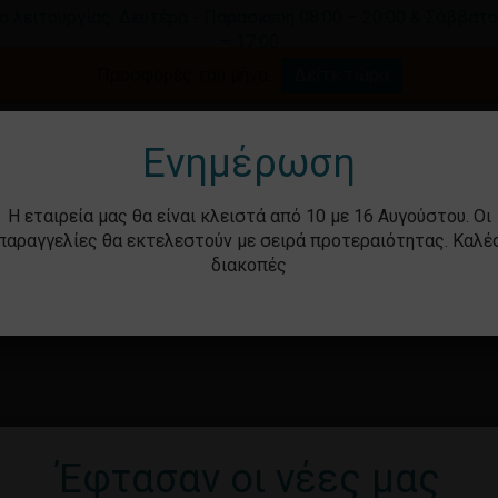
ο λειτουργίας: Δευτέρα - Παρασκευή 08:00 – 20:00 & Σάββατο
– 17:00
Καλάθι
Προσφορές του μήνα.
Δείτε τώρα
γήστε για αναζήτηση ή ESC για κλείσιμο.
Ενημέρωση
Η εταιρεία μας θα είναι κλειστά από 10 με 16 Αυγούστου. Οι
παραγγελίες θα εκτελεστούν με σειρά προτεραιότητας. Καλέ
διακοπές
ότητα
Βρεφικά – Παιδικά
Υγιεινή & Ομορ
Έφτασαν οι νέες μας