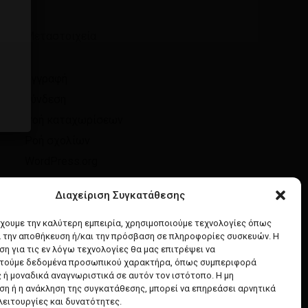
Μεταστοιχεία
Εγγραφή
Σύνδεση
Ροή καταχωρίσεων
Ροή σχολίων
WordPress.org
Διαχείριση Συγκατάθεσης
έχουμε την καλύτερη εμπειρία, χρησιμοποιούμε τεχνολογίες όπως
α την αποθήκευση ή/και την πρόσβαση σε πληροφορίες συσκευών. Η
η για τις εν λόγω τεχνολογίες θα μας επιτρέψει να
τούμε δεδομένα προσωπικού χαρακτήρα, όπως συμπεριφορά
 ή μοναδικά αναγνωριστικά σε αυτόν τον ιστότοπο. Η μη
η ή η ανάκληση της συγκατάθεσης, μπορεί να επηρεάσει αρνητικά
λειτουργίες και δυνατότητες.