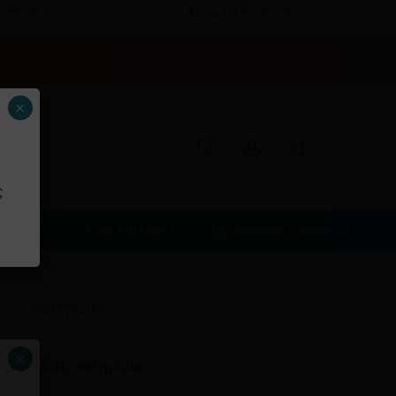
210 57 46 767
 08:00
Κλείσιμο
καλαθιού
search
account
×
ς
φιά
Είδη Σπιτιού
Κουζίνα – Μπάνιο
Ιστορικό
Kατηγορίες
×
Χωρίς κατηγορία