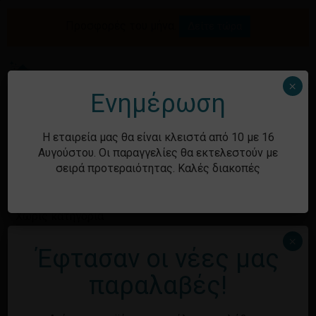
Skip
to
Προσφορές του μήνα.
Δείτε τώρα
Αναζήτηση
Κλείσιμο
Καλάθι
main
καλαθιού
προϊόντων
content
Me
search
account
×
Ενημέρωση
Ιστορικό
Η εταιρεία μας θα είναι κλειστά από 10 με 16
Αυγούστου. Οι παραγγελίες θα εκτελεστούν με
σειρά προτεραιότητας. Καλές διακοπές
Kατηγορίες
Χωρίς κατηγορία
×
Έφτασαν οι νέες μας
Μεταστοιχεία
παραλαβές!