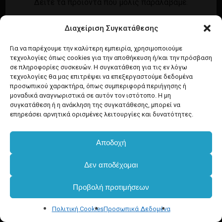
Δείτε τα προϊόντα που μόλις παραλάβαμε.
Εγγραφή
Σύνδεση
Διαχείριση Συγκατάθεσης
Ροή καταχωρίσεων
Προϊόντα Dim
Ροή σχολίων
Για να παρέχουμε την καλύτερη εμπειρία, χρησιμοποιούμε
τεχνολογίες όπως cookies για την αποθήκευση ή/και την πρόσβαση
WordPress.org
σε πληροφορίες συσκευών. Η συγκατάθεση για τις εν λόγω
τεχνολογίες θα μας επιτρέψει να επεξεργαστούμε δεδομένα
προσωπικού χαρακτήρα, όπως συμπεριφορά περιήγησης ή
μοναδικά αναγνωριστικά σε αυτόν τον ιστότοπο. Η μη
συγκατάθεση ή η ανάκληση της συγκατάθεσης, μπορεί να
επηρεάσει αρνητικά ορισμένες λειτουργίες και δυνατότητες.
Αποδοχή
Δεν αποδέχομαι
Προβολή προτιμήσεων
Πολιτική Cookies
Προσωπικά Δεδομένα