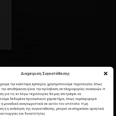
Μεταστοιχεία
Εγγραφή
Σύνδεση
Ροή καταχωρίσεων
Ροή σχολίων
WordPress.org
Διαχείριση Συγκατάθεσης
έχουμε την καλύτερη εμπειρία, χρησιμοποιούμε τεχνολογίες όπως
α την αποθήκευση ή/και την πρόσβαση σε πληροφορίες συσκευών. Η
η για τις εν λόγω τεχνολογίες θα μας επιτρέψει να
τούμε δεδομένα προσωπικού χαρακτήρα, όπως συμπεριφορά
 ή μοναδικά αναγνωριστικά σε αυτόν τον ιστότοπο. Η μη
η ή η ανάκληση της συγκατάθεσης, μπορεί να επηρεάσει αρνητικά
λειτουργίες και δυνατότητες.