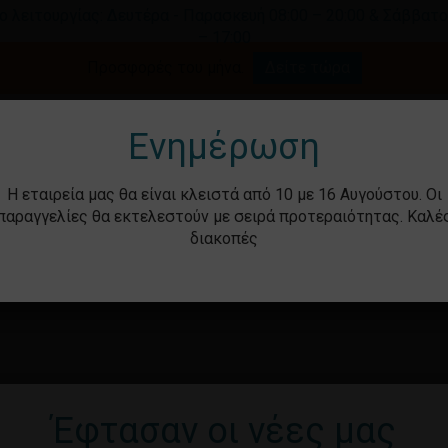
ο λειτουργίας: Δευτέρα - Παρασκευή 08:00 – 20:00 & Σάββατο
– 17:00
Καλάθι
Προσφορές του μήνα.
Δείτε τώρα
γήστε για αναζήτηση ή ESC για κλείσιμο.
Ενημέρωση
Η εταιρεία μας θα είναι κλειστά από 10 με 16 Αυγούστου. Οι
παραγγελίες θα εκτελεστούν με σειρά προτεραιότητας. Καλέ
διακοπές
ότητα
Βρεφικά – Παιδικά
Υγιεινή & Ομορ
Έφτασαν οι νέες μας