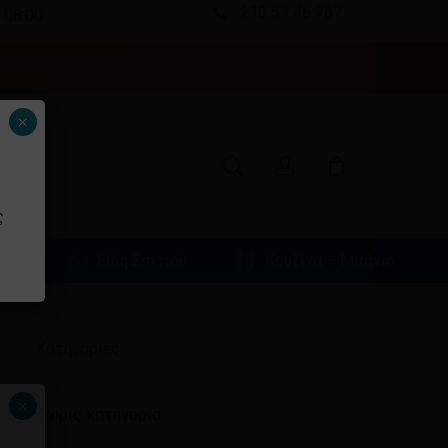
210 57 46 767
 08:00
Κλείσιμο
καλαθιού
search
account
×
ς
φιά
Είδη Σπιτιού
Κουζίνα – Μπάνιο
Ιστορικό
Kατηγορίες
×
Χωρίς κατηγορία