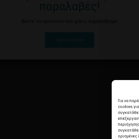
παραλαβές!
Δείτε τα προϊόντα που μόλις παραλάβαμε.
Προϊόντα Dim
Για να παρ
cookies γι
συγκατάθεσ
επεξεργασ
περιήγησης
συγκατάθεσ
ορισμένες 