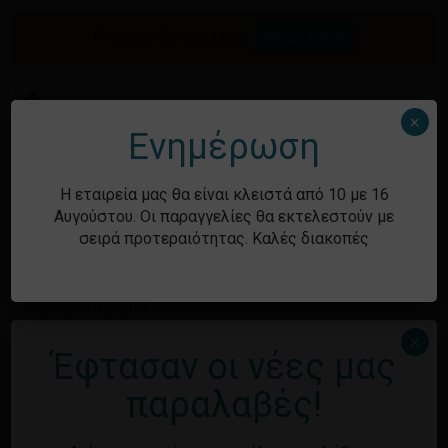
Skip
to
Προσφορές του μήνα.
Δείτε τώρα
Αναζήτηση
Κλείσιμο
Καλάθι
main
καλαθιού
προϊόντων
content
Me
search
account
×
Ενημέρωση
Ιστορικό
Η εταιρεία μας θα είναι κλειστά από 10 με 16
Αυγούστου. Οι παραγγελίες θα εκτελεστούν με
σειρά προτεραιότητας. Καλές διακοπές
Kατηγορίες
Χωρίς κατηγορία
×
Έφτασαν οι νέες μας
Κανένα προϊόν στο καλάθι σας.
Μεταστοιχεία
παραλαβές!
Επιστροφή στο
κατάστημα