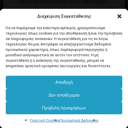
Δείτε τα προϊόντα που μόλις παραλάβαμε.
Εγγραφή
Σύνδεση
Διαχείριση Συγκατάθεσης
Ροή καταχωρίσεων
Προϊόντα Dim
Ροή σχολίων
Για να παρέχουμε την καλύτερη εμπειρία, χρησιμοποιούμε
τεχνολογίες όπως cookies για την αποθήκευση ή/και την πρόσβαση
WordPress.org
σε πληροφορίες συσκευών. Η συγκατάθεση για τις εν λόγω
τεχνολογίες θα μας επιτρέψει να επεξεργαστούμε δεδομένα
προσωπικού χαρακτήρα, όπως συμπεριφορά περιήγησης ή
μοναδικά αναγνωριστικά σε αυτόν τον ιστότοπο. Η μη
συγκατάθεση ή η ανάκληση της συγκατάθεσης, μπορεί να
επηρεάσει αρνητικά ορισμένες λειτουργίες και δυνατότητες.
Αποδοχή
Υποσύνολο:
€
0.00
Δεν αποδέχομαι
Προβολή προτιμήσεων
Καλάθι
Ταμείο
Πολιτική Cookies
Προσωπικά Δεδομένα