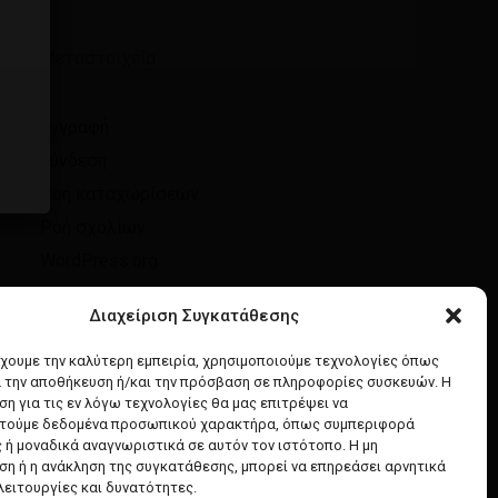
Μεταστοιχεία
Επιστροφή στο κατάστημα
Εγγραφή
Σύνδεση
Ροή καταχωρίσεων
Ροή σχολίων
WordPress.org
Διαχείριση Συγκατάθεσης
έχουμε την καλύτερη εμπειρία, χρησιμοποιούμε τεχνολογίες όπως
α την αποθήκευση ή/και την πρόσβαση σε πληροφορίες συσκευών. Η
η για τις εν λόγω τεχνολογίες θα μας επιτρέψει να
τούμε δεδομένα προσωπικού χαρακτήρα, όπως συμπεριφορά
 ή μοναδικά αναγνωριστικά σε αυτόν τον ιστότοπο. Η μη
η ή η ανάκληση της συγκατάθεσης, μπορεί να επηρεάσει αρνητικά
λειτουργίες και δυνατότητες.