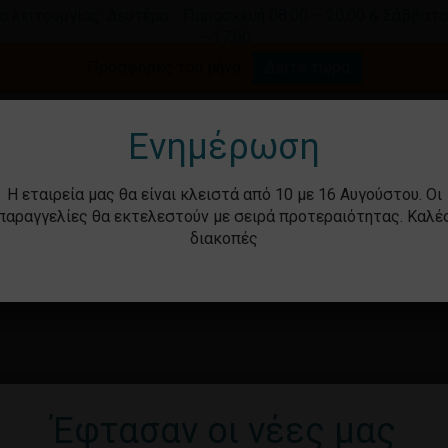
ο λειτουργίας: Δευτέρα - Παρασκευή 08:00 – 20:00 & Σάββατο
– 17:00
Καλάθι
Προσφορές του μήνα.
Δείτε τώρα
γήστε για αναζήτηση ή ESC για κλείσιμο.
Ενημέρωση
Η εταιρεία μας θα είναι κλειστά από 10 με 16 Αυγούστου. Οι
παραγγελίες θα εκτελεστούν με σειρά προτεραιότητας. Καλέ
διακοπές
ότητα
Βρεφικά – Παιδικά
Υγιεινή & Ομορ
Έφτασαν οι νέες μας
Καν