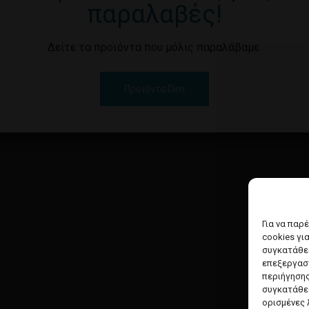
παραλαβές!
Δείτε τα προϊόντα που μόλις παραλάβαμε.
Προϊόντα Dim
Για να παρ
cookies γι
συγκατάθεσ
επεξεργασ
περιήγησης
συγκατάθεσ
ορισμένες 