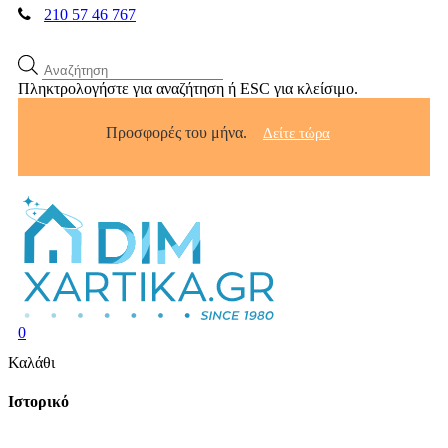
210 57 46 767
Αναζήτηση
προϊόντων
Πληκτρολογήστε για αναζήτηση ή ESC για κλείσιμο.
Προσφορές του μήνα.
Δείτε τώρα
search
account
0
Menu
Κλείσιμο
Καλάθι
καλαθιού
Ιστορικό