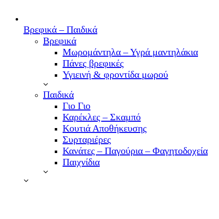
Βρεφικά – Παιδικά
Βρεφικά
Μωρομάντηλα – Υγρά μαντηλάκια
Πάνες βρεφικές
Υγιεινή & φροντίδα μωρού
Παιδικά
Γιο Γιο
Καρέκλες – Σκαμπό
Κουτιά Αποθήκευσης
Συρταριέρες
Κανάτες – Παγούρια – Φαγητοδοχεία
Παιχνίδια