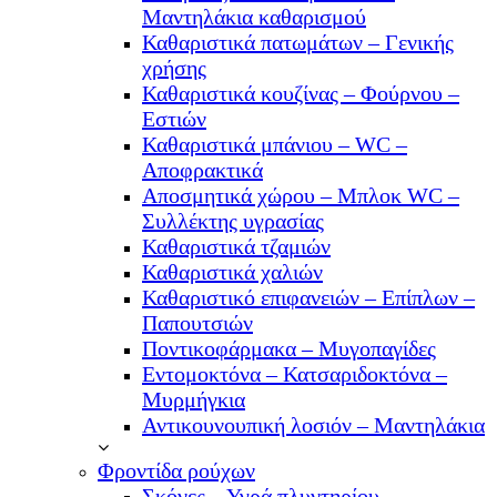
Μαντηλάκια καθαρισμού
Καθαριστικά πατωμάτων – Γενικής
χρήσης
Καθαριστικά κουζίνας – Φούρνου –
Εστιών
Καθαριστικά μπάνιου – WC –
Αποφρακτικά
Αποσμητικά χώρου – Μπλοκ WC –
Συλλέκτης υγρασίας
Καθαριστικά τζαμιών
Καθαριστικά χαλιών
Καθαριστικό επιφανειών – Επίπλων –
Παπουτσιών
Ποντικοφάρμακα – Μυγοπαγίδες
Εντομοκτόνα – Κατσαριδοκτόνα –
Μυρμήγκια
Αντικουνουπική λοσιόν – Μαντηλάκια
Φροντίδα ρούχων
Σκόνες – Υγρά πλυντηρίου