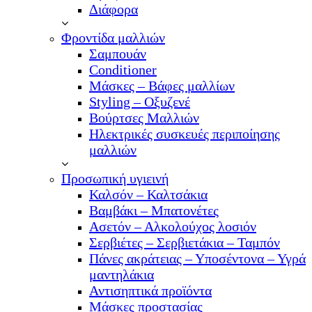
Διάφορα
Φροντίδα μαλλιών
Σαμπουάν
Conditioner
Μάσκες – Βάφες μαλλίων
Styling – Οξυζενέ
Βούρτσες Μαλλιών
Ηλεκτρικές συσκευές περιποίησης
μαλλιών
Προσωπική υγιεινή
Καλσόν – Καλτσάκια
Βαμβάκι – Μπατονέτες
Ασετόν – Αλκολούχος λοσιόν
Σερβιέτες – Σερβιετάκια – Ταμπόν
Πάνες ακράτειας – Υποσέντονα – Υγρά
μαντηλάκια
Αντισηπτικά προϊόντα
Μάσκες προστασίας