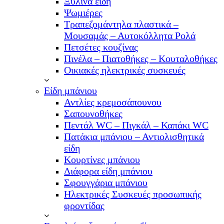
Ξύλινα είδη
Ψωμιέρες
Τραπεζομάντηλα πλαστικά –
Μουσαμάς – Αυτοκόλλητα Ρολά
Πετσέτες κουζίνας
Πινέλα – Πιατοθήκες – Κουταλοθήκες
Οικιακές ηλεκτρικές συσκευές
Είδη μπάνιου
Αντλίες κρεμοσάπουνου
Σαπουνοθήκες
Πεντάλ WC – Πιγκάλ – Καπάκι WC
Πατάκια μπάνιου – Αντιολισθητικά
είδη
Κουρτίνες μπάνιου
Διάφορα είδη μπάνιου
Σφουγγάρια μπάνιου
Ηλεκτρικές Συσκευές προσωπικής
φροντίδας