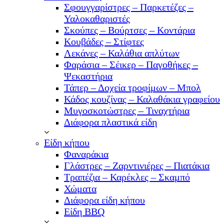
Σφουγγαρίστρες – Παρκετέζες –
Υαλοκαθαριστές
Σκούπες – Βούρτσες – Κοντάρια
Κουβάδες – Στίφτες
Λεκάνες – Καλάθια απλύτων
Φαράσια – Σέικερ – Παγοθήκες –
Ψεκαστήρια
Τάπερ – Δοχεία τροφίμων – Μπολ
Κάδος κουζίνας – Καλαθάκια γραφείου
Μυγοσκοτώστρες – Τιναχτήρια
Διάφορα πλαστικά είδη
Είδη κήπου
Φαναράκια
Γλάστρες – Ζαρντινιέρες – Πιατάκια
Τραπέζια – Καρέκλες – Σκαμπό
Χώματα
Διάφορα είδη κήπου
Είδη BBQ