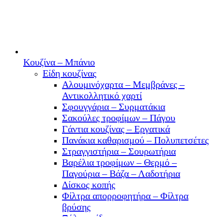
Κουζίνα – Μπάνιο
Είδη κουζίνας
Αλουμινόχαρτα – Μεμβράνες –
Αντικολλητικό χαρτί
Σφουγγάρια – Συρματάκια
Σακούλες τροφίμων – Πάγου
Γάντια κουζίνας – Εργατικά
Πανάκια καθαρισμού – Πολυπετσέτες
Στραγγιστήρια – Σουρωτήρια
Βαρέλια τροφίμων – Θερμό –
Παγούρια – Βάζα – Λαδοτήρια
Δίσκος κοπής
Φίλτρα απορροφητήρα – Φίλτρα
βρύσης