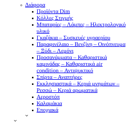
Διάφορα
Προϊόντα Dim
Κόλλες Στιγμής
Μπαταρίες – Λάμπες – Ηλεκτρολογικό
υλικό
Γκαζάκια – Συσκευές υγραερίου
Παραφινέλαιο – Βενζίνη – Οινόπνευμα
– Ξύδι – Λεμόνι
Προσανάμματα – Καθαριστικά
καμινάδας – Καθαριστικά air
condition – Αντιψυκτικό
Σπίρτα – Αναπτήρες
Εκκλησιαστικά – Κεριά μνημάτων –
Ρεσσώ – Κεριά αρωματικά
Αεροστόπ
Καλαμάκια
Εποχιακά