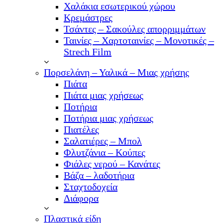
Χαλάκια εσωτερικού χώρου
Κρεμάστρες
Τσάντες – Σακούλες απορριμμάτων
Ταινίες – Χαρτοταινίες – Μονοτικές –
Strech Film
Πορσελάνη – Υαλικά – Μιας χρήσης
Πιάτα
Πιάτα μιας χρήσεως
Ποτήρια
Ποτήρια μιας χρήσεως
Πιατέλες
Σαλατιέρες – Μπολ
Φλυτζάνια – Κούπες
Φιάλες νερού – Κανάτες
Βάζα – λαδοτήρια
Σταχτοδοχεία
Διάφορα
Πλαστικά είδη