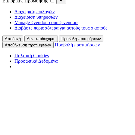
Εμπορικής Προώθησης
Προώθησης
Διαχείριση επιλογών
Διαχείριση υπηρεσιών
Manage {vendor_count} vendors
Διαβάστε περισσότερα για αυτούς τους σκοπούς
Αποδοχή
Δεν αποδέχομαι
Προβολή προτιμήσεων
Προβολή προτιμήσεων
Αποθήκευση προτιμήσεων
Πολιτική Cookies
Προσωπικά Δεδομένα
Skip
to
main
content