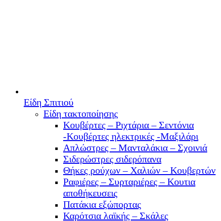
Είδη Σπιτιού
Είδη τακτοποίησης
Κουβέρτες – Ριχτάρια – Σεντόνια
-Κουβέρτες ηλεκτρικές -Μαξιλάρι
Απλώστρες – Μανταλάκια – Σχοινιά
Σιδερώστρες σιδερόπανα
Θήκες ρούχων – Χαλιών – Κουβερτών
Ραφιέρες – Συρταριέρες – Κουτια
αποθήκευσεις
Πατάκια εξώπορτας
Καρότσια λαϊκής – Σκάλες