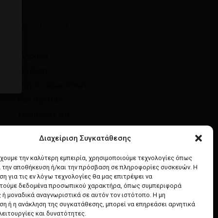
Μεταστοιχεία
Εγγραφή
Σύνδεση
Ροή καταχωρίσεων
Ροή σχολίων
WordPress.org
Διαχείριση Συγκατάθεσης
έχουμε την καλύτερη εμπειρία, χρησιμοποιούμε τεχνολογίες όπως
α την αποθήκευση ή/και την πρόσβαση σε πληροφορίες συσκευών. Η
η για τις εν λόγω τεχνολογίες θα μας επιτρέψει να
τούμε δεδομένα προσωπικού χαρακτήρα, όπως συμπεριφορά
 ή μοναδικά αναγνωριστικά σε αυτόν τον ιστότοπο. Η μη
η ή η ανάκληση της συγκατάθεσης, μπορεί να επηρεάσει αρνητικά
λειτουργίες και δυνατότητες.