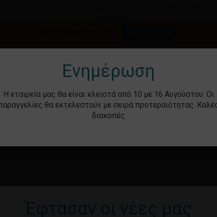
ο λειτουργίας: Δευτέρα - Παρασκευή 08:00 – 20:00 & Σάββατο
– 17:00
Καλάθι
Προσφορές του μήνα.
Δείτε τώρα
γήστε για αναζήτηση ή ESC για κλείσιμο.
Ενημέρωση
Η εταιρεία μας θα είναι κλειστά από 10 με 16 Αυγούστου. Οι
παραγγελίες θα εκτελεστούν με σειρά προτεραιότητας. Καλέ
διακοπές
ότητα
Βρεφικά – Παιδικά
Υγιεινή & Ομορ
Έφτασαν οι νέες μας