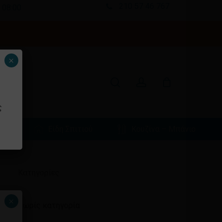
210 57 46 767
 08:00
Κλείσιμο
καλαθιού
search
account
×
ς
φιά
Είδη Σπιτιού
Κουζίνα – Μπάνιο
Ιστορικό
Kατηγορίες
×
Χωρίς κατηγορία