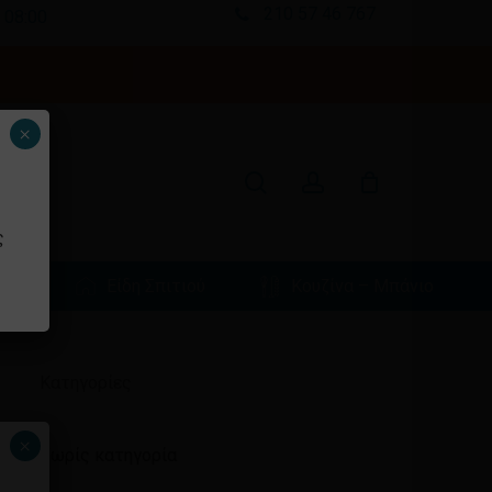
210 57 46 767
 08:00
Κλείσιμο
καλαθιού
search
account
×
ς
φιά
Είδη Σπιτιού
Κουζίνα – Μπάνιο
Ιστορικό
Kατηγορίες
×
Χωρίς κατηγορία