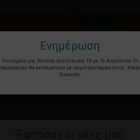
ο λειτουργίας: Δευτέρα - Παρασκευή 08:00 – 20:00 & Σάββατο
– 17:00
Καλάθι
Προσφορές του μήνα.
Δείτε τώρα
γήστε για αναζήτηση ή ESC για κλείσιμο.
Ενημέρωση
Η εταιρεία μας θα είναι κλειστά από 10 με 16 Αυγούστου. Οι
παραγγελίες θα εκτελεστούν με σειρά προτεραιότητας. Καλέ
διακοπές
ότητα
Βρεφικά – Παιδικά
Υγιεινή & Ομορ
Έφτασαν οι νέες μας