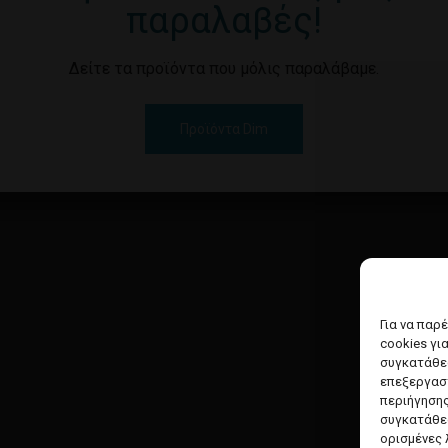
παραλαβές!
Δείτε τα προϊόντα που μόλις παραλάβαμε.
Προϊόντα Dim
Για να παρ
cookies γι
συγκατάθεσ
επεξεργασ
περιήγησης
συγκατάθεσ
ορισμένες 