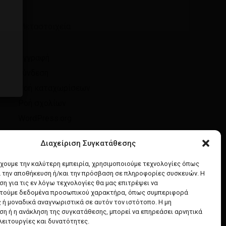
Μεταστοιχεία
Εγγραφή
Σύνδεση
Ροή καταχωρίσεων
Ροή σχολίων
WordPress.org
Διαχείριση Συγκατάθεσης
έχουμε την καλύτερη εμπειρία, χρησιμοποιούμε τεχνολογίες όπως
α την αποθήκευση ή/και την πρόσβαση σε πληροφορίες συσκευών. Η
η για τις εν λόγω τεχνολογίες θα μας επιτρέψει να
τούμε δεδομένα προσωπικού χαρακτήρα, όπως συμπεριφορά
 ή μοναδικά αναγνωριστικά σε αυτόν τον ιστότοπο. Η μη
η ή η ανάκληση της συγκατάθεσης, μπορεί να επηρεάσει αρνητικά
λειτουργίες και δυνατότητες.