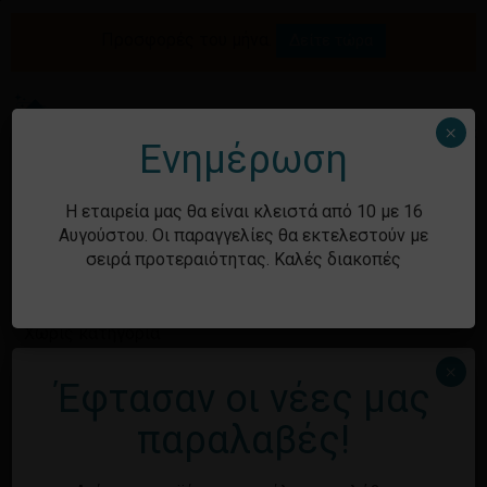
Skip
to
Προσφορές του μήνα.
Δείτε τώρα
Αναζήτηση
Κλείσιμο
Καλάθι
main
καλαθιού
προϊόντων
content
Me
search
account
×
Ενημέρωση
Ιστορικό
Η εταιρεία μας θα είναι κλειστά από 10 με 16
Αυγούστου. Οι παραγγελίες θα εκτελεστούν με
σειρά προτεραιότητας. Καλές διακοπές
Kατηγορίες
Χωρίς κατηγορία
×
Έφτασαν οι νέες μας
Μεταστοιχεία
παραλαβές!