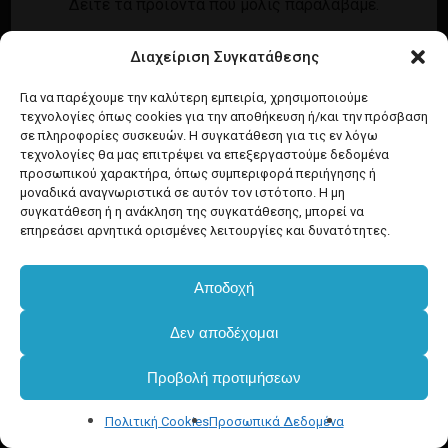
Δείτε τα προϊόντα που μόλις παραλάβαμε.
Εγγραφή
Σύνδεση
Διαχείριση Συγκατάθεσης
Ροή καταχωρίσεων
Προϊόντα Dim
Ροή σχολίων
Για να παρέχουμε την καλύτερη εμπειρία, χρησιμοποιούμε
τεχνολογίες όπως cookies για την αποθήκευση ή/και την πρόσβαση
WordPress.org
σε πληροφορίες συσκευών. Η συγκατάθεση για τις εν λόγω
τεχνολογίες θα μας επιτρέψει να επεξεργαστούμε δεδομένα
προσωπικού χαρακτήρα, όπως συμπεριφορά περιήγησης ή
μοναδικά αναγνωριστικά σε αυτόν τον ιστότοπο. Η μη
συγκατάθεση ή η ανάκληση της συγκατάθεσης, μπορεί να
επηρεάσει αρνητικά ορισμένες λειτουργίες και δυνατότητες.
Αποδοχή
Υποσύνολο:
€
0.00
Δεν αποδέχομαι
Προβολή προτιμήσεων
Καλάθι
Ταμείο
Πολιτική Cookies
Προσωπικά Δεδομένα