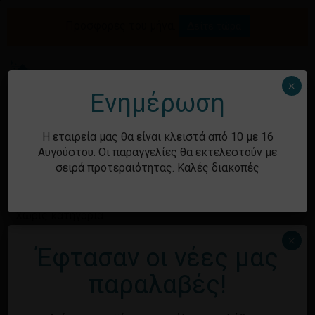
Skip
to
Προσφορές του μήνα.
Δείτε τώρα
Αναζήτηση
Κλείσιμο
Καλάθι
main
καλαθιού
προϊόντων
content
Me
search
account
×
Ενημέρωση
Ιστορικό
Η εταιρεία μας θα είναι κλειστά από 10 με 16
Αυγούστου. Οι παραγγελίες θα εκτελεστούν με
σειρά προτεραιότητας. Καλές διακοπές
Kατηγορίες
Χωρίς κατηγορία
×
Έφτασαν οι νέες μας
Κανένα προϊόν στο καλάθι σας.
Μεταστοιχεία
παραλαβές!
Επιστροφή στο
κατάστημα