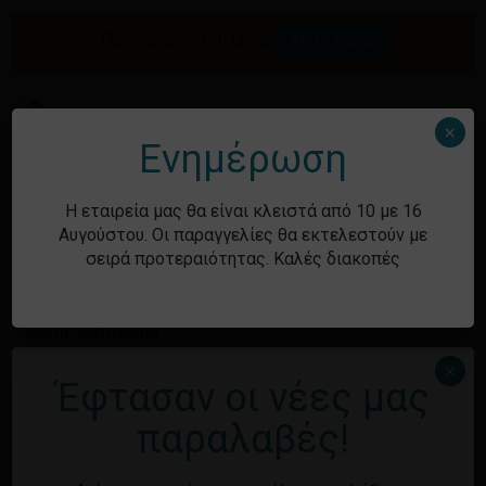
Skip
to
Προσφορές του μήνα.
Δείτε τώρα
Αναζήτηση
Κλείσιμο
Καλάθι
main
καλαθιού
προϊόντων
content
Me
search
account
×
Ενημέρωση
Ιστορικό
Η εταιρεία μας θα είναι κλειστά από 10 με 16
Αυγούστου. Οι παραγγελίες θα εκτελεστούν με
σειρά προτεραιότητας. Καλές διακοπές
Kατηγορίες
Χωρίς κατηγορία
×
Έφτασαν οι νέες μας
Μεταστοιχεία
παραλαβές!