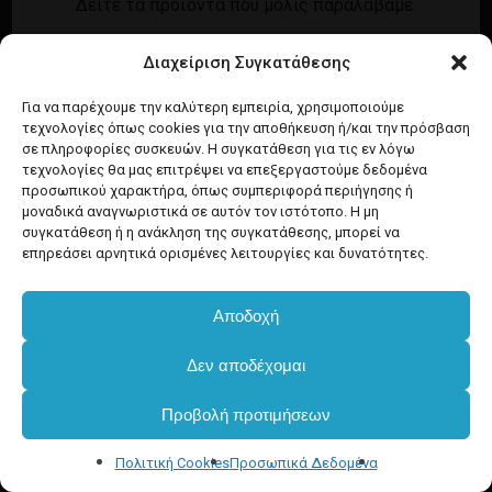
Δείτε τα προϊόντα που μόλις παραλάβαμε.
Εγγραφή
Σύνδεση
Διαχείριση Συγκατάθεσης
Ροή καταχωρίσεων
Προϊόντα Dim
Ροή σχολίων
Για να παρέχουμε την καλύτερη εμπειρία, χρησιμοποιούμε
τεχνολογίες όπως cookies για την αποθήκευση ή/και την πρόσβαση
WordPress.org
σε πληροφορίες συσκευών. Η συγκατάθεση για τις εν λόγω
τεχνολογίες θα μας επιτρέψει να επεξεργαστούμε δεδομένα
προσωπικού χαρακτήρα, όπως συμπεριφορά περιήγησης ή
μοναδικά αναγνωριστικά σε αυτόν τον ιστότοπο. Η μη
συγκατάθεση ή η ανάκληση της συγκατάθεσης, μπορεί να
επηρεάσει αρνητικά ορισμένες λειτουργίες και δυνατότητες.
Αποδοχή
Δεν αποδέχομαι
Προβολή προτιμήσεων
Πολιτική Cookies
Προσωπικά Δεδομένα