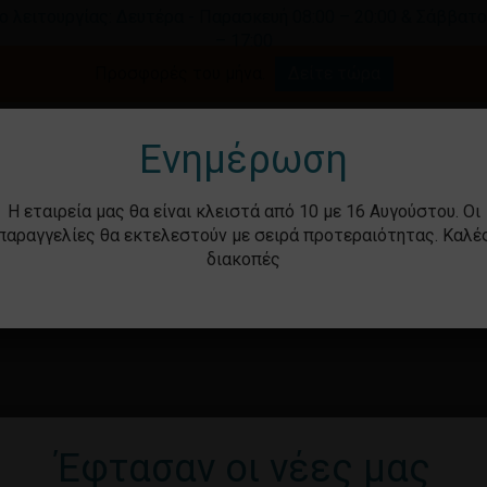
ο λειτουργίας: Δευτέρα - Παρασκευή 08:00 – 20:00 & Σάββατο
– 17:00
Καλάθι
Προσφορές του μήνα.
Δείτε τώρα
γήστε για αναζήτηση ή ESC για κλείσιμο.
Ενημέρωση
Η εταιρεία μας θα είναι κλειστά από 10 με 16 Αυγούστου. Οι
παραγγελίες θα εκτελεστούν με σειρά προτεραιότητας. Καλέ
διακοπές
ότητα
Βρεφικά – Παιδικά
Υγιεινή & Ομορ
Έφτασαν οι νέες μας