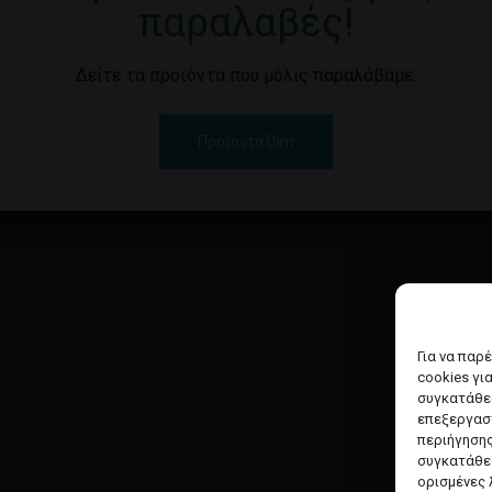
παραλαβές!
Δείτε τα προϊόντα που μόλις παραλάβαμε.
Προϊόντα Dim
Για να παρ
cookies γι
συγκατάθεσ
επεξεργασ
περιήγησης
συγκατάθεσ
ορισμένες 