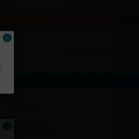
210 57 46 767
 08:00
Κλείσιμο
καλαθιού
search
account
×
ς
φιά
Είδη Σπιτιού
Κουζίνα – Μπάνιο
Ιστορικό
Kατηγορίες
×
Χωρίς κατηγορία