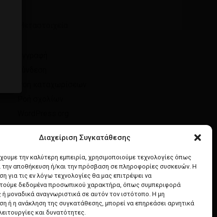
Μεταστοιχεία
Εγγραφή
Σύνδεση
Ροή καταχωρίσεων
Ροή σχολίων
WordPress.org
Διαχείριση Συγκατάθεσης
έχουμε την καλύτερη εμπειρία, χρησιμοποιούμε τεχνολογίες όπως
α την αποθήκευση ή/και την πρόσβαση σε πληροφορίες συσκευών. Η
η για τις εν λόγω τεχνολογίες θα μας επιτρέψει να
τούμε δεδομένα προσωπικού χαρακτήρα, όπως συμπεριφορά
 ή μοναδικά αναγνωριστικά σε αυτόν τον ιστότοπο. Η μη
η ή η ανάκληση της συγκατάθεσης, μπορεί να επηρεάσει αρνητικά
λειτουργίες και δυνατότητες.