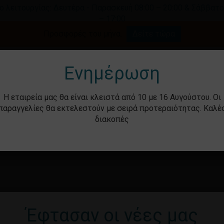
ο λειτουργίας: Δευτέρα - Παρασκευή 08:00 – 20:00 & Σάββατο
– 17:00
Καλάθι
Προσφορές του μήνα.
Δείτε τώρα
γήστε για αναζήτηση ή ESC για κλείσιμο.
Ενημέρωση
Η εταιρεία μας θα είναι κλειστά από 10 με 16 Αυγούστου. Οι
παραγγελίες θα εκτελεστούν με σειρά προτεραιότητας. Καλέ
διακοπές
ότητα
Βρεφικά – Παιδικά
Υγιεινή & Ομορ
Έφτασαν οι νέες μας