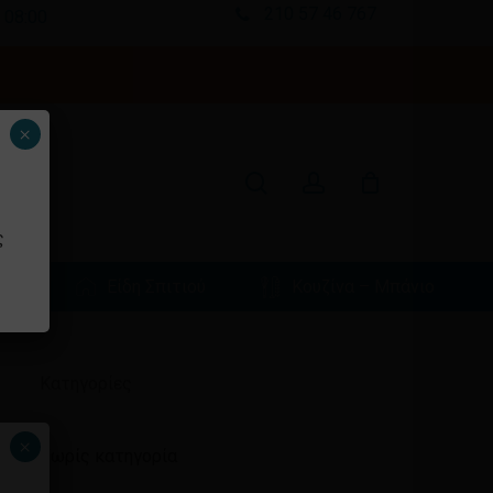
210 57 46 767
 08:00
Κλείσιμο
καλαθιού
search
account
×
ς
φιά
Είδη Σπιτιού
Κουζίνα – Μπάνιο
Ιστορικό
Kατηγορίες
×
Χωρίς κατηγορία