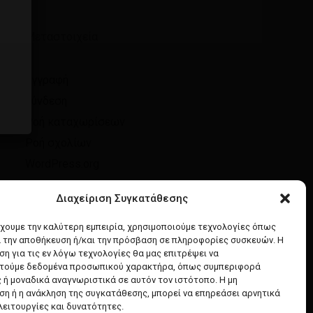
Μεταστοιχεία
Εγγραφή
Σύνδεση
Ροή καταχωρίσεων
Ροή σχολίων
WordPress.org
Διαχείριση Συγκατάθεσης
έχουμε την καλύτερη εμπειρία, χρησιμοποιούμε τεχνολογίες όπως
α την αποθήκευση ή/και την πρόσβαση σε πληροφορίες συσκευών. Η
η για τις εν λόγω τεχνολογίες θα μας επιτρέψει να
τούμε δεδομένα προσωπικού χαρακτήρα, όπως συμπεριφορά
 ή μοναδικά αναγνωριστικά σε αυτόν τον ιστότοπο. Η μη
η ή η ανάκληση της συγκατάθεσης, μπορεί να επηρεάσει αρνητικά
λειτουργίες και δυνατότητες.