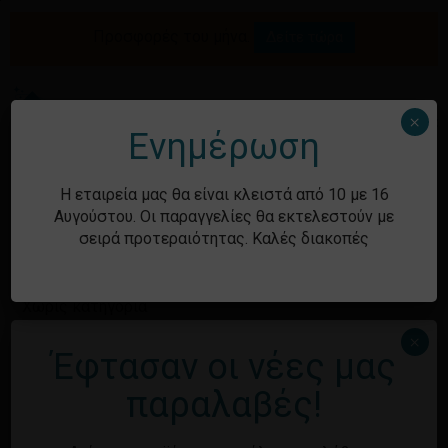
Skip
to
Προσφορές του μήνα.
Δείτε τώρα
Αναζήτηση
Κλείσιμο
Καλάθι
main
καλαθιού
προϊόντων
content
Me
search
account
×
Ενημέρωση
Ιστορικό
Η εταιρεία μας θα είναι κλειστά από 10 με 16
Αυγούστου. Οι παραγγελίες θα εκτελεστούν με
σειρά προτεραιότητας. Καλές διακοπές
Kατηγορίες
Χωρίς κατηγορία
×
Έφτασαν οι νέες μας
Κανένα προϊόν στο καλάθι σας.
Μεταστοιχεία
παραλαβές!
Επιστροφή στο
κατάστημα