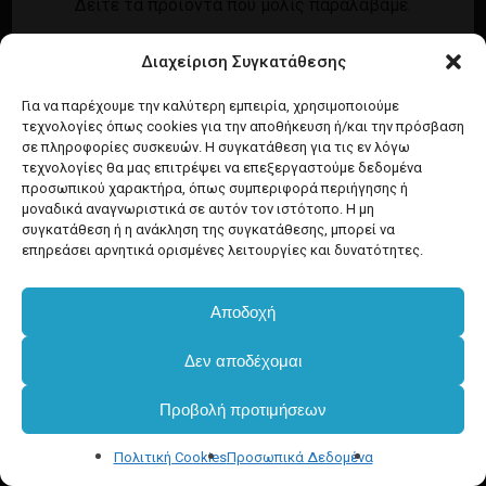
Δείτε τα προϊόντα που μόλις παραλάβαμε.
Εγγραφή
Σύνδεση
Διαχείριση Συγκατάθεσης
Ροή καταχωρίσεων
Προϊόντα Dim
Ροή σχολίων
Για να παρέχουμε την καλύτερη εμπειρία, χρησιμοποιούμε
τεχνολογίες όπως cookies για την αποθήκευση ή/και την πρόσβαση
WordPress.org
σε πληροφορίες συσκευών. Η συγκατάθεση για τις εν λόγω
τεχνολογίες θα μας επιτρέψει να επεξεργαστούμε δεδομένα
προσωπικού χαρακτήρα, όπως συμπεριφορά περιήγησης ή
μοναδικά αναγνωριστικά σε αυτόν τον ιστότοπο. Η μη
συγκατάθεση ή η ανάκληση της συγκατάθεσης, μπορεί να
επηρεάσει αρνητικά ορισμένες λειτουργίες και δυνατότητες.
Αποδοχή
Υποσύνολο:
€
0.00
Δεν αποδέχομαι
Προβολή προτιμήσεων
Καλάθι
Ταμείο
Πολιτική Cookies
Προσωπικά Δεδομένα