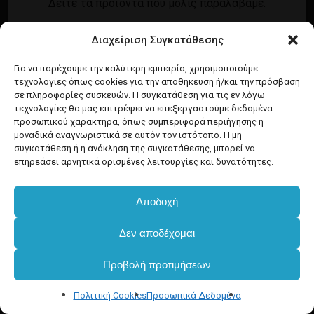
Δείτε τα προϊόντα που μόλις παραλάβαμε.
Εγγραφή
Σύνδεση
Διαχείριση Συγκατάθεσης
Ροή καταχωρίσεων
Προϊόντα Dim
Ροή σχολίων
Για να παρέχουμε την καλύτερη εμπειρία, χρησιμοποιούμε
τεχνολογίες όπως cookies για την αποθήκευση ή/και την πρόσβαση
WordPress.org
σε πληροφορίες συσκευών. Η συγκατάθεση για τις εν λόγω
τεχνολογίες θα μας επιτρέψει να επεξεργαστούμε δεδομένα
προσωπικού χαρακτήρα, όπως συμπεριφορά περιήγησης ή
μοναδικά αναγνωριστικά σε αυτόν τον ιστότοπο. Η μη
συγκατάθεση ή η ανάκληση της συγκατάθεσης, μπορεί να
επηρεάσει αρνητικά ορισμένες λειτουργίες και δυνατότητες.
Αποδοχή
Υποσύνολο:
€
0.00
Δεν αποδέχομαι
Προβολή προτιμήσεων
Καλάθι
Ταμείο
Πολιτική Cookies
Προσωπικά Δεδομένα