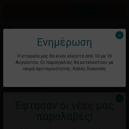
Skip
to
Προσφορές του μήνα.
Δείτε τώρα
Αναζήτηση
Κλείσιμο
Καλάθι
main
καλαθιού
προϊόντων
content
Me
search
account
×
Ενημέρωση
Ιστορικό
Η εταιρεία μας θα είναι κλειστά από 10 με 16
Αυγούστου. Οι παραγγελίες θα εκτελεστούν με
σειρά προτεραιότητας. Καλές διακοπές
Kατηγορίες
Χωρίς κατηγορία
×
Έφτασαν οι νέες μας
Κανένα προϊόν στο καλάθι σας.
Μεταστοιχεία
παραλαβές!
Επιστροφή στο
κατάστημα