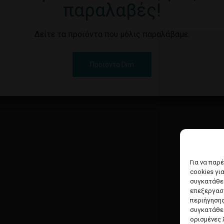
παραλαβές!
Δείτε τα προϊόντα που μόλις παραλάβαμε.
Προϊόντα Dim
Για να παρ
cookies γι
συγκατάθεσ
επεξεργασ
περιήγησης
συγκατάθεσ
ορισμένες 