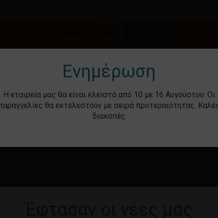
ο λειτουργίας: Δευτέρα - Παρασκευή 08:00 – 20:00 & Σάββατο
– 17:00
Καλάθι
Προσφορές του μήνα.
Δείτε τώρα
γήστε για αναζήτηση ή ESC για κλείσιμο.
Ενημέρωση
Η εταιρεία μας θα είναι κλειστά από 10 με 16 Αυγούστου. Οι
παραγγελίες θα εκτελεστούν με σειρά προτεραιότητας. Καλέ
διακοπές
ότητα
Βρεφικά – Παιδικά
Υγιεινή & Ομορ
Έφτασαν οι νέες μας
Καν