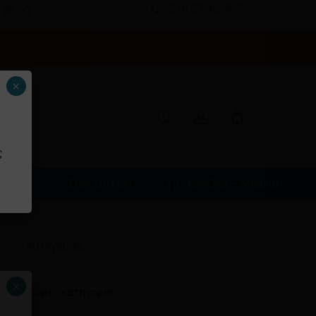
210 57 46 767
 08:00
Κλείσιμο
καλαθιού
search
account
×
ς
φιά
Είδη Σπιτιού
Κουζίνα – Μπάνιο
Ιστορικό
Kατηγορίες
×
Χωρίς κατηγορία
ένα προϊόν στο καλάθι σας.