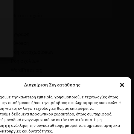
Μεταστοιχεία
Επιστροφή στο κατάστημα
Εγγραφή
Σύνδεση
Ροή καταχωρίσεων
Ροή σχολίων
WordPress.org
Διαχείριση Συγκατάθεσης
έχουμε την καλύτερη εμπειρία, χρησιμοποιούμε τεχνολογίες όπως
α την αποθήκευση ή/και την πρόσβαση σε πληροφορίες συσκευών. Η
η για τις εν λόγω τεχνολογίες θα μας επιτρέψει να
τούμε δεδομένα προσωπικού χαρακτήρα, όπως συμπεριφορά
 ή μοναδικά αναγνωριστικά σε αυτόν τον ιστότοπο. Η μη
η ή η ανάκληση της συγκατάθεσης, μπορεί να επηρεάσει αρνητικά
λειτουργίες και δυνατότητες.