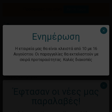
Skip
to
Προσφορές του μήνα.
Δείτε τώρα
Αναζήτηση
Κλείσιμο
Καλάθι
main
καλαθιού
προϊόντων
content
Me
search
account
×
Ενημέρωση
Ιστορικό
Η εταιρεία μας θα είναι κλειστά από 10 με 16
Αυγούστου. Οι παραγγελίες θα εκτελεστούν με
σειρά προτεραιότητας. Καλές διακοπές
Kατηγορίες
Χωρίς κατηγορία
×
Έφτασαν οι νέες μας
Μεταστοιχεία
παραλαβές!