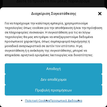
Δείτε τα προϊόντα που μόλις παραλάβαμε.
Εγγραφή
Σύνδεση
Διαχείριση Συγκατάθεσης
Ροή καταχωρίσεων
Προϊόντα Dim
Ροή σχολίων
Για να παρέχουμε την καλύτερη εμπειρία, χρησιμοποιούμε
τεχνολογίες όπως cookies για την αποθήκευση ή/και την πρόσβαση
WordPress.org
σε πληροφορίες συσκευών. Η συγκατάθεση για τις εν λόγω
τεχνολογίες θα μας επιτρέψει να επεξεργαστούμε δεδομένα
προσωπικού χαρακτήρα, όπως συμπεριφορά περιήγησης ή
μοναδικά αναγνωριστικά σε αυτόν τον ιστότοπο. Η μη
συγκατάθεση ή η ανάκληση της συγκατάθεσης, μπορεί να
επηρεάσει αρνητικά ορισμένες λειτουργίες και δυνατότητες.
Αποδοχή
Δεν αποδέχομαι
Προβολή προτιμήσεων
Πολιτική Cookies
Προσωπικά Δεδομένα