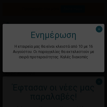
Skip
to
Προσφορές του μήνα.
Δείτε τώρα
Αναζήτηση
Κλείσιμο
Καλάθι
main
καλαθιού
προϊόντων
content
Me
search
account
×
Ενημέρωση
Ιστορικό
Η εταιρεία μας θα είναι κλειστά από 10 με 16
Αυγούστου. Οι παραγγελίες θα εκτελεστούν με
σειρά προτεραιότητας. Καλές διακοπές
Kατηγορίες
Χωρίς κατηγορία
×
Έφτασαν οι νέες μας
Κανένα προϊόν στο καλάθι σας.
Μεταστοιχεία
παραλαβές!
Επιστροφή στο
κατάστημα