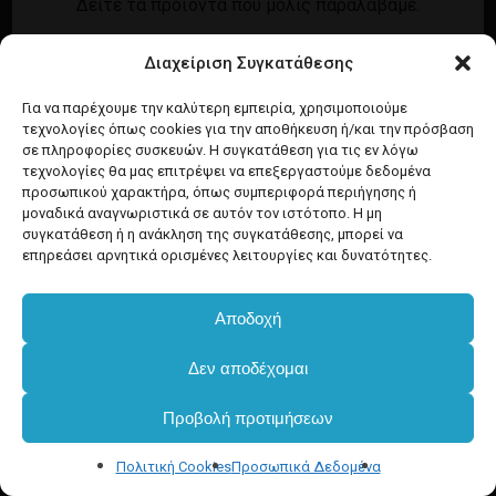
Δείτε τα προϊόντα που μόλις παραλάβαμε.
Εγγραφή
Σύνδεση
Διαχείριση Συγκατάθεσης
Ροή καταχωρίσεων
Προϊόντα Dim
Ροή σχολίων
Για να παρέχουμε την καλύτερη εμπειρία, χρησιμοποιούμε
τεχνολογίες όπως cookies για την αποθήκευση ή/και την πρόσβαση
WordPress.org
σε πληροφορίες συσκευών. Η συγκατάθεση για τις εν λόγω
τεχνολογίες θα μας επιτρέψει να επεξεργαστούμε δεδομένα
προσωπικού χαρακτήρα, όπως συμπεριφορά περιήγησης ή
μοναδικά αναγνωριστικά σε αυτόν τον ιστότοπο. Η μη
συγκατάθεση ή η ανάκληση της συγκατάθεσης, μπορεί να
επηρεάσει αρνητικά ορισμένες λειτουργίες και δυνατότητες.
Αποδοχή
Υποσύνολο:
€
0.00
Δεν αποδέχομαι
Προβολή προτιμήσεων
Καλάθι
Ταμείο
Πολιτική Cookies
Προσωπικά Δεδομένα