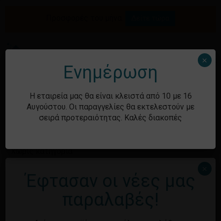
Skip
to
Προσφορές του μήνα.
Δείτε τώρα
Αναζήτηση
Κλείσιμο
Καλάθι
main
καλαθιού
προϊόντων
content
Me
search
account
×
Ενημέρωση
Ιστορικό
Η εταιρεία μας θα είναι κλειστά από 10 με 16
Αυγούστου. Οι παραγγελίες θα εκτελεστούν με
σειρά προτεραιότητας. Καλές διακοπές
Kατηγορίες
Χωρίς κατηγορία
×
Έφτασαν οι νέες μας
Μεταστοιχεία
παραλαβές!