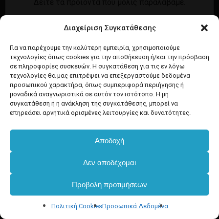
Δείτε τα προϊόντα που μόλις παραλάβαμε.
Εγγραφή
Σύνδεση
Διαχείριση Συγκατάθεσης
Ροή καταχωρίσεων
Προϊόντα Dim
Ροή σχολίων
Για να παρέχουμε την καλύτερη εμπειρία, χρησιμοποιούμε
τεχνολογίες όπως cookies για την αποθήκευση ή/και την πρόσβαση
WordPress.org
σε πληροφορίες συσκευών. Η συγκατάθεση για τις εν λόγω
τεχνολογίες θα μας επιτρέψει να επεξεργαστούμε δεδομένα
προσωπικού χαρακτήρα, όπως συμπεριφορά περιήγησης ή
μοναδικά αναγνωριστικά σε αυτόν τον ιστότοπο. Η μη
συγκατάθεση ή η ανάκληση της συγκατάθεσης, μπορεί να
επηρεάσει αρνητικά ορισμένες λειτουργίες και δυνατότητες.
Αποδοχή
Δεν αποδέχομαι
Προβολή προτιμήσεων
Πολιτική Cookies
Προσωπικά Δεδομένα