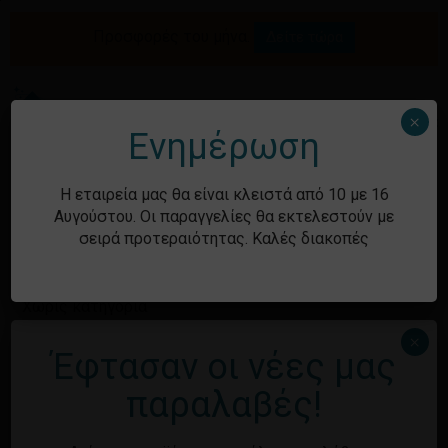
Skip
to
Προσφορές του μήνα.
Δείτε τώρα
Αναζήτηση
Κλείσιμο
Καλάθι
main
καλαθιού
προϊόντων
content
Me
search
account
×
Ενημέρωση
Ιστορικό
Η εταιρεία μας θα είναι κλειστά από 10 με 16
Αυγούστου. Οι παραγγελίες θα εκτελεστούν με
σειρά προτεραιότητας. Καλές διακοπές
Kατηγορίες
Χωρίς κατηγορία
×
Έφτασαν οι νέες μας
Μεταστοιχεία
παραλαβές!