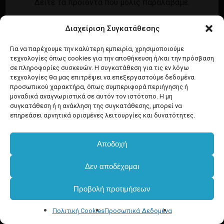
Δείτε τα προϊόντα που μόλις παραλάβαμε.
Εγγραφή
Σύνδεση
Διαχείριση Συγκατάθεσης
Ροή καταχωρίσεων
Προϊόντα Dim
Ροή σχολίων
Για να παρέχουμε την καλύτερη εμπειρία, χρησιμοποιούμε
τεχνολογίες όπως cookies για την αποθήκευση ή/και την πρόσβαση
WordPress.org
σε πληροφορίες συσκευών. Η συγκατάθεση για τις εν λόγω
τεχνολογίες θα μας επιτρέψει να επεξεργαστούμε δεδομένα
προσωπικού χαρακτήρα, όπως συμπεριφορά περιήγησης ή
μοναδικά αναγνωριστικά σε αυτόν τον ιστότοπο. Η μη
συγκατάθεση ή η ανάκληση της συγκατάθεσης, μπορεί να
επηρεάσει αρνητικά ορισμένες λειτουργίες και δυνατότητες.
Αποδοχή
Δεν αποδέχομαι
Προβολή προτιμήσεων
Πολιτική Cookies
Προσωπικά Δεδομένα