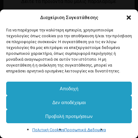
Δείτε τα προϊόντα που μόλις παραλάβαμε.
Εγγραφή
Σύνδεση
Διαχείριση Συγκατάθεσης
Ροή καταχωρίσεων
Προϊόντα Dim
Ροή σχολίων
Για να παρέχουμε την καλύτερη εμπειρία, χρησιμοποιούμε
τεχνολογίες όπως cookies για την αποθήκευση ή/και την πρόσβαση
WordPress.org
σε πληροφορίες συσκευών. Η συγκατάθεση για τις εν λόγω
τεχνολογίες θα μας επιτρέψει να επεξεργαστούμε δεδομένα
προσωπικού χαρακτήρα, όπως συμπεριφορά περιήγησης ή
μοναδικά αναγνωριστικά σε αυτόν τον ιστότοπο. Η μη
συγκατάθεση ή η ανάκληση της συγκατάθεσης, μπορεί να
επηρεάσει αρνητικά ορισμένες λειτουργίες και δυνατότητες.
Αποδοχή
Δεν αποδέχομαι
Προβολή προτιμήσεων
Πολιτική Cookies
Προσωπικά Δεδομένα