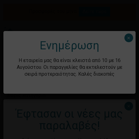
Skip
to
Προσφορές του μήνα.
Δείτε τώρα
Αναζήτηση
Κλείσιμο
Καλάθι
main
καλαθιού
προϊόντων
content
Me
search
account
×
Ενημέρωση
Ιστορικό
Η εταιρεία μας θα είναι κλειστά από 10 με 16
Αυγούστου. Οι παραγγελίες θα εκτελεστούν με
σειρά προτεραιότητας. Καλές διακοπές
Kατηγορίες
Χωρίς κατηγορία
×
Έφτασαν οι νέες μας
Μεταστοιχεία
παραλαβές!