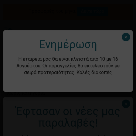
Skip
to
Προσφορές του μήνα.
Δείτε τώρα
Αναζήτηση
Κλείσιμο
Καλάθι
main
καλαθιού
προϊόντων
content
Me
search
account
×
Ενημέρωση
Ιστορικό
Η εταιρεία μας θα είναι κλειστά από 10 με 16
Αυγούστου. Οι παραγγελίες θα εκτελεστούν με
σειρά προτεραιότητας. Καλές διακοπές
Kατηγορίες
Χωρίς κατηγορία
×
Έφτασαν οι νέες μας
Κανένα προϊόν στο καλάθι σας.
Μεταστοιχεία
παραλαβές!
Επιστροφή στο
κατάστημα