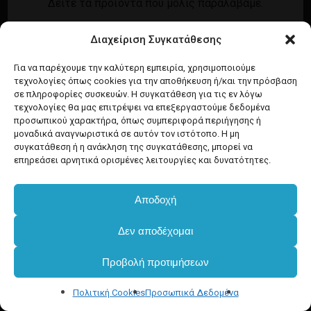
Δείτε τα προϊόντα που μόλις παραλάβαμε.
Εγγραφή
Σύνδεση
Διαχείριση Συγκατάθεσης
Ροή καταχωρίσεων
Προϊόντα Dim
Ροή σχολίων
Για να παρέχουμε την καλύτερη εμπειρία, χρησιμοποιούμε
τεχνολογίες όπως cookies για την αποθήκευση ή/και την πρόσβαση
WordPress.org
σε πληροφορίες συσκευών. Η συγκατάθεση για τις εν λόγω
τεχνολογίες θα μας επιτρέψει να επεξεργαστούμε δεδομένα
προσωπικού χαρακτήρα, όπως συμπεριφορά περιήγησης ή
μοναδικά αναγνωριστικά σε αυτόν τον ιστότοπο. Η μη
συγκατάθεση ή η ανάκληση της συγκατάθεσης, μπορεί να
επηρεάσει αρνητικά ορισμένες λειτουργίες και δυνατότητες.
Αποδοχή
Υποσύνολο:
€
0.00
Δεν αποδέχομαι
Προβολή προτιμήσεων
Καλάθι
Ταμείο
Πολιτική Cookies
Προσωπικά Δεδομένα