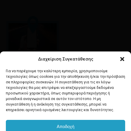
Διαχείριση Συγκατάθεσης
Google maps
οδηγίες για να έρθετε
Για να παρέχουμε την καλύτερη εμπειρία, χρησιμοποιούμε
στο κατάστημά μας
τεχνολογίες όπως cookies για την αποθήκευση ή/και την πρόσβαση
σε πληροφορίες συσκευών. Η συγκατάθεση για τις εν λόγω
τεχνολογίες θα μας επιτρέψει να επεξεργαστούμε δεδομένα
προσωπικού χαρακτήρα, όπως συμπεριφορά περιήγησης ή
μοναδικά αναγνωριστικά σε αυτόν τον ιστότοπο. Η μη
συγκατάθεση ή η ανάκληση της συγκατάθεσης, μπορεί να
facebook
instagram
επηρεάσει αρνητικά ορισμένες λειτουργίες και δυνατότητες.
Αποδοχή