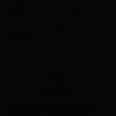
SOFTEX
και τον ιστότοπο μου σε αυτόν τον
πλοηγό για την επόμενη φορά που
Εγγραφείτε για να δείτε τις τιμές
θα σχολιάσω.
Κωδικός προϊόντος:
9-.000081
Κατηγορίες:
Βρεφικά
,
Πάνες βρεφικές
Περιγραφή
Επιπλέον πληροφορίες
Αξιολογήσεις (0)
Οι καινούργιες βρεφικές– παιδικές πάνες Softex
baby με την Peppa Pig χάρη στα μοναδικά