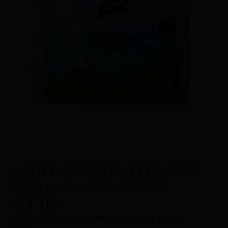
Η βαθμολογία σας
*
Η αξιολόγησή σας
*
Όνομα
*
ΠΑΝΕΣ ΒΡΕΦΙΚΕΣ PEPPA PIG
Email
*
MIDI Νο3 5-9KG 20TMX
SOFTEX
ΠΑΝΕΣ ΒΡΕΦΙΚΕΣ PEPPA PIG MIDIΝο3 20TMX
Αποθήκευσε το όνομά μου, email,