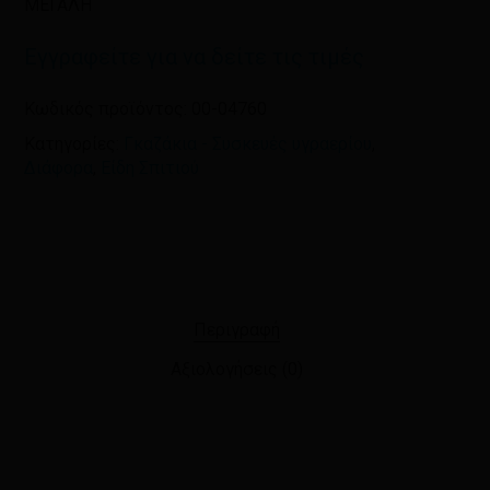
ΜΕΓΑΛΗ
πλοηγό για την επόμενη φορά που
θα σχολιάσω.
Εγγραφείτε για να δείτε τις τιμές
Κωδικός προϊόντος:
00-04760
Κατηγορίες:
Γκαζάκια - Συσκευές υγραερίου
,
Διάφορα
,
Είδη Σπιτιού
Περιγραφή
Αξιολογήσεις (0)