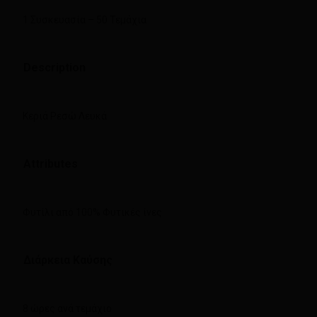
1 Συσκευασία – 50 Τεμάχια
Description
Κεριά Ρεσώ Λευκά
Attributes
Φυτίλι από 100% Φυτικές ίνες
Διάρκεια Καύσης
8 ώρες ανά τεμάχιο