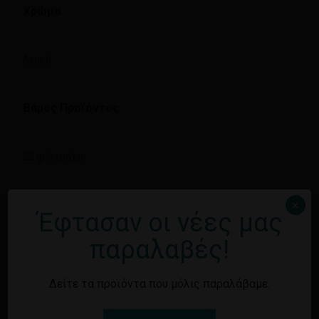
Χρώμα
Λευκό
Βάρος Προϊόντος
22 gr/τεμάχιο
×
Origin
Έφτασαν οι νέες μας
Κανένα προϊόν στο καλάθι σας.
παραλαβές!
Ευρωπαϊκό Προϊόν ✅
Επιστροφή στο
κατάστημα
Δείτε τα προϊόντα που μόλις παραλάβαμε.