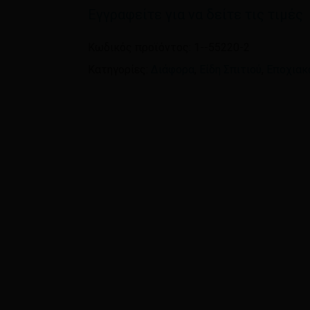
Εγγραφείτε για να δείτε τις τιμές
Όνομα
*
Κωδικός προϊόντος:
1--55220-2
Κατηγορίες:
Διάφορα
,
Είδη Σπιτιού
,
Εποχιακ
Αποθήκευσε το όνομ
πλοηγό για την επόμεν