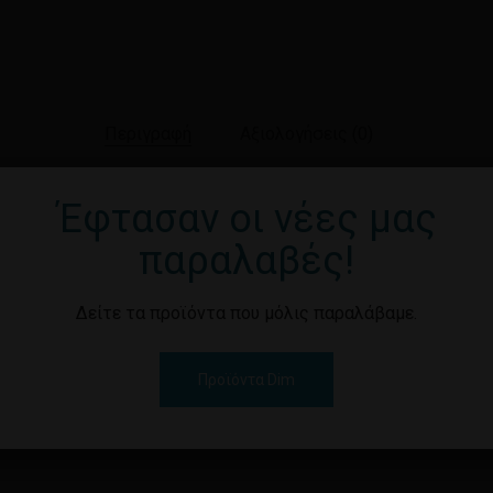
Περιγραφή
Αξιολογήσεις (0)
Έφτασαν οι νέες μας
 Spray Spf30 270ml
παραλαβές!
mily SPF30, σε μορφή σπρέι, προσφέρει εύκολη εφαρμογή και 
ακών ακτίνων.
Δείτε τα προϊόντα που μόλις παραλάβαμε.
Προϊόντα Dim