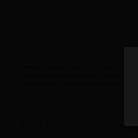
Carroten Αντηλιακό Γαλάκτωμα Family Trigger
Το οικογενειακό αντηλιακό γαλάκτωμα, Carroten Fa
στοχεύοντας στο μεγαλύτερο φάσμα όλων των ηλι
Σχετικά προϊόντα