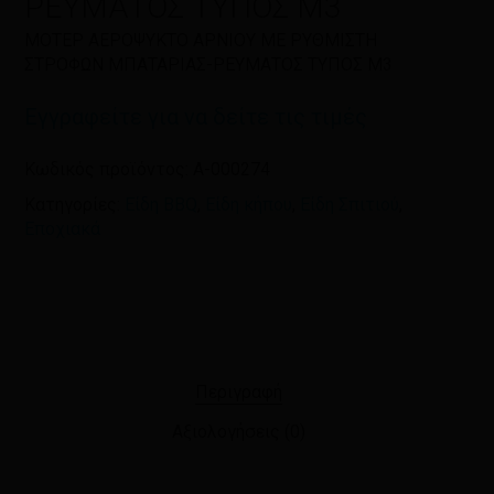
ΡΕΥΜΑΤΟΣ ΤΥΠΟΣ M3
ΜΟΤΕΡ ΑΕΡΟΨΥΚΤΟ ΑΡΝΙΟΥ ΜΕ ΡΥΘΜΙΣΤΗ
ΣΤΡΟΦΩΝ ΜΠΑΤΑΡΙΑΣ-ΡΕΥΜΑΤΟΣ ΤΥΠΟΣ M3
Αποθήκευσε το όνομά μου, email,
και τον ιστότοπο μου σε αυτόν τον
Εγγραφείτε για να δείτε τις τιμές
πλοηγό για την επόμενη φορά που
θα σχολιάσω.
Κωδικός προϊόντος:
A-000274
Κατηγορίες:
Είδη BBQ
,
Είδη κήπου
,
Είδη Σπιτιού
,
Εποχιακά
Περιγραφή
Αξιολογήσεις (0)