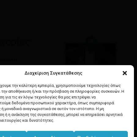
γορίες
ροϊόντα
τητα
Διαχείριση Συγκατάθεσης
Google maps
έχουμε την καλύτερη εμπειρία, χρησιμοποιούμε τεχνολογίες όπως
& Ομορφιά
α την αποθήκευση ή/και την πρόσβαση σε πληροφορίες συσκευών. Η
οδηγίες για να έρθετε
α Μαλλιών
η για τις εν λόγω τεχνολογίες θα μας επιτρέψει να
στο κατάστημά μας
ή Υγιεινή
τούμε δεδομένα προσωπικού χαρακτήρα, όπως συμπεριφορά
 ή μοναδικά αναγνωριστικά σε αυτόν τον ιστότοπο. Η μη
η ή η ανάκληση της συγκατάθεσης, μπορεί να επηρεάσει αρνητικά
λειτουργίες και δυνατότητες.