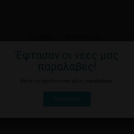
Περιγραφή
Αξιολογήσεις (0)
Έφτασαν οι νέες μας
παραλαβές!
ασημί απόχρωση. Το σετ περιλαμβάνει 4 καλαμάκια σε διαφορε
ούνται.
Δείτε τα προϊόντα που μόλις παραλάβαμε.
Προϊόντα Dim