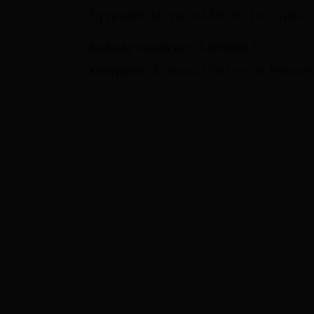
Εγγραφείτε για να δείτε τις τιμές
Όνομα
*
Κωδικός προϊόντος:
9-.001060-1
Κατηγορίες:
Διάφορα
,
Είδη Σπιτιού
,
Καλαμάκ
Αποθήκευσε το όνομ
πλοηγό για την επόμεν