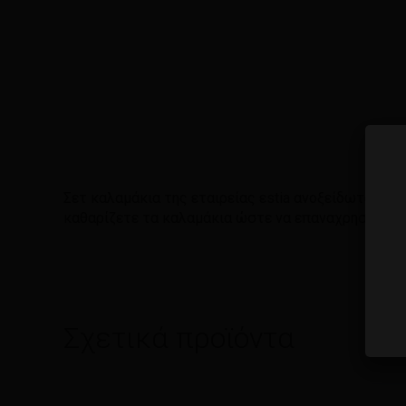
Σετ καλαμάκια της εταιρείας εstia ανοξείδωτα σε 
καθαρίζετε τα καλαμάκια ώστε να επαναχρησιμοποι
Σχετικά προϊόντα