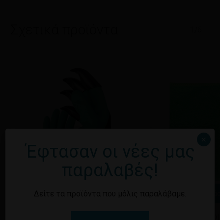
Σχετικά προϊόντα
1/6
×
Έφτασαν οι νέες μας
παραλαβές!
Δείτε τα προϊόντα που μόλις παραλάβαμε.
Διαβάστε περισσότερα
Διαβά
ΓΑΝΤΙΑ ΚΗΠΟΥ ΜΕ ΝΥΧΙΑ ΓΙΑ
ΠΑΝΙ ΜΙΚΡΟ