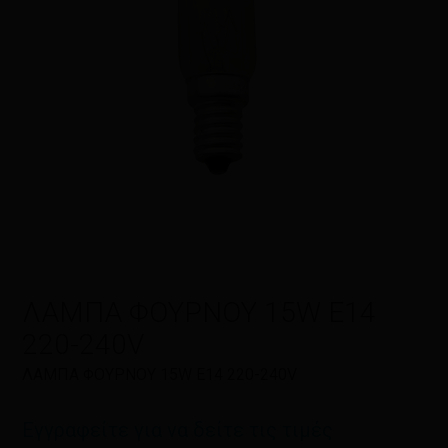
Όνομα
*
Email
*
ΛΑΜΠΑ ΦΟΥΡΝΟΥ 15W E14
220-240V
Αποθήκευσε το όνομά μου, email,
και τον ιστότοπο μου σε αυτόν τον
ΛΑΜΠΑ ΦΟΥΡΝΟΥ 15W E14 220-240V
πλοηγό για την επόμενη φορά που
θα σχολιάσω.
Εγγραφείτε για να δείτε τις τιμές