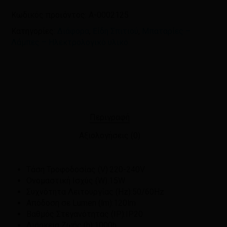
Κωδικός προϊόντος:
A-0002125
Κατηγορίες:
Διάφορα
,
Είδη Σπιτιού
,
Μπαταρίες –
Λάμπες – Ηλεκτρολογικό υλικό
Περιγραφή
Αξιολογήσεις (0)
Τάση Τροφοδοσίας (V):
220-240V
Ονομαστική Ισχύς (W):
15W
Συχνότητα Λειτουργίας (Hz):
50/60Hz
Απόδοση σε Lumen (lm):
120lm
Βαθμός Στεγανότητας (IP):
IP20
Διάρκεια Ζωής (h):
1000h