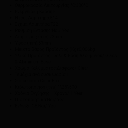
Θερμοκρασία Λειτουργίας °C:
300°C
Ενεργειακή Κλάση:
E
Ντουί Λαμπτήρα:
E14
Σχήμα Λαμπτήρα:
T22
Ρύθμιση Έντασης:
Ναι/ Yes
Διάμετρος (mm):
22mm
Ύψος (mm):
53mm
Μεικτό Βάρος Προϊόντος (Kg):
0,006kg
Υλικό Προϊόντος:
Γυαλί & Βάση Αλουμινίου/ Glass
& Aluminium Base
Χρώμα Καλύμματος:
Διάφανο/ Clear
Τεμάχια ανά συσκευασία:
1
Συσκευασία:
Color Box
Κιβωτοποίηση (τεμ):
1\25\500
Χρόνια Εγγύησης:
1 Χρόνο/ 1 Year
Πιστοποιητικά:
Ναι/ Yes
Ένδειξη CE:
Ναι/ Yes