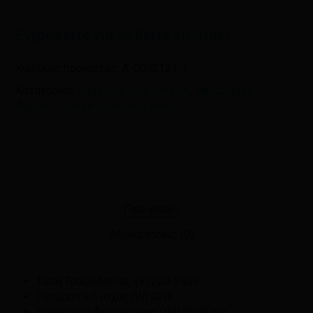
πλοηγό για την επόμενη φορά που
θα σχολιάσω.
Εγγραφείτε για να δείτε τις τιμές
Κωδικός προϊόντος:
A-0002121-1
Κατηγορίες:
Διάφορα
,
Είδη Σπιτιού
,
Μπαταρίες –
Λάμπες – Ηλεκτρολογικό υλικό
Περιγραφή
Αξιολογήσεις (0)
Τάση Τροφοδοσίας (V):
220-240V
Ονομαστική Ισχύς (W):
42W
Συχνότητα Λειτουργίας (Hz):
50/60Hz