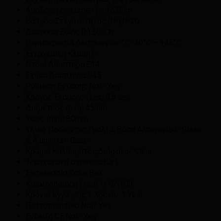
Απόδοση σε Lumen (lm):
630lm
Βαθμός Στεγανότητας (IP):
IP20
Διάρκεια Ζωής (h):
2000h
Θερμοκρασία Λειτουργίας °C:
-30°C – +45°C
Ενεργειακή Κλάση:
C
Ντουί Λαμπτήρα:
E14
Σχήμα Λαμπτήρα:
G45
Ρύθμιση Έντασης:
Ναι/ Yes
Χρόνος Έναυσης (sec):
0,5 sec
Διάμετρος (mm):
45mm
Ύψος (mm):
80mm
Υλικό Προϊόντος:
Γυαλί & Βάση Αλουμινίου/ Glass
& Aluminium Base
Χρώμα Καλύμματος:
Διάφανο/ Clear
Τεμάχια ανά συσκευασία:
1
Συσκευασία:
Color Box
Κιβωτοποίηση (τεμ):
1\10\100
Χρόνια Εγγύησης:
1 Χρόνο/ 1 Year
Πιστοποιητικά:
Ναι/ Yes
Ένδειξη CE:
Ναι/ Yes