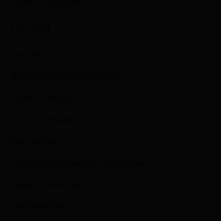
Γ.Ε.ΜΗ: 7711501000
Γενικά
Εταιρεία
Τρόποι Αποστολής Παράδοσης
Τρόποι Πληρωμής
Πολιτική Απορρήτου
Όροι Χρήσης
Προστασία Προσωπικών Δεδομένων
Προληπτικά Μέτρα
IBAN Τραπεζών