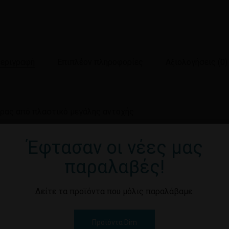
εριγραφή
Επιπλέον πληροφορίες
Αξιολογήσεις (0)
ρας από πλαστικό μεγάλης αντοχής
Έφτασαν οι νέες μας
Καν
παραλαβές!
αι χρώματα
Δείτε τα προϊόντα που μόλις παραλάβαμε.
Προϊόντα Dim