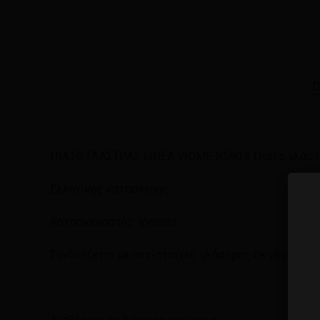
Π
ΠΙΑΤΟ ΓΛΑΣΤΡΑΣ LINEA VIOME N590.6 Πιάτο γλάστ
Ελληνικής κατασκευής
Κατασκευαστής: Viomes
Συνδυάζεται με αντίστοιχες γλάστρες σε μεγέθη κ