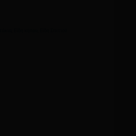
Email
*
τάκια
,
Είδη κήπου
,
Είδη Σπιτιού
ά μου, email, και τον ιστότοπο μου σε αυτόν τον
η φορά που θα σχολιάσω.