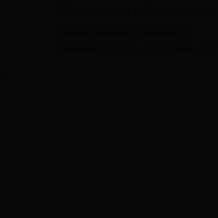
Εγγραφείτε για να δείτε τις τιμές
Όνομα
*
Κωδικός προϊόντος:
1 -00558-4-1-1
Κατηγορίες:
Γλάστρες – Ζαρντινιέρες - Πια
Αποθήκευσε το όνομ
πλοηγό για την επόμεν