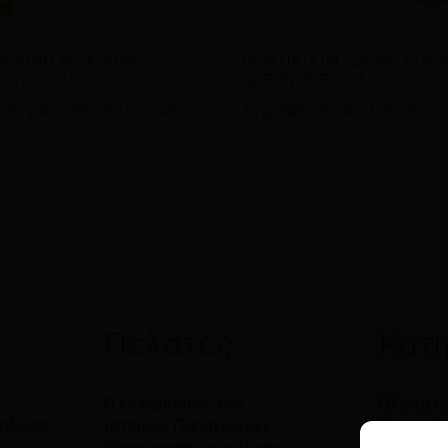
άστε περισσότερα
Διαβάστε περισσότερα
ΥΑΛΙΝΟ ΜΕ ΚΑΠΑΚΙ
ΠΟΝΤΙΚΟΠΑΓΙΔΑ ΜΕ ΚΟΛ
ΑΣ 0.5 LT
GREEN YUE DIM
τε για να δείτε τις τιμές
Εγγραφείτε για να δείτε τις
Πελάτες
Κατη
Ο λογαριασμός μου
Όλα τα π
ράδοσης
Ιστορικό Παραγγελιών
Χαρτικά
Επικοινωνήστε μαζί μας
Καθαριό