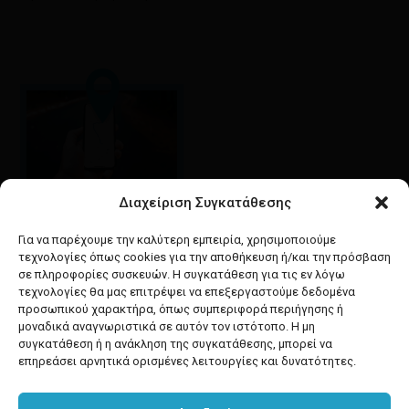
Διαχείριση Συγκατάθεσης
Google maps
οδηγίες για να έρθετε
Για να παρέχουμε την καλύτερη εμπειρία, χρησιμοποιούμε
στο κατάστημά μας
τεχνολογίες όπως cookies για την αποθήκευση ή/και την πρόσβαση
σε πληροφορίες συσκευών. Η συγκατάθεση για τις εν λόγω
τεχνολογίες θα μας επιτρέψει να επεξεργαστούμε δεδομένα
προσωπικού χαρακτήρα, όπως συμπεριφορά περιήγησης ή
μοναδικά αναγνωριστικά σε αυτόν τον ιστότοπο. Η μη
συγκατάθεση ή η ανάκληση της συγκατάθεσης, μπορεί να
facebook
instagram
επηρεάσει αρνητικά ορισμένες λειτουργίες και δυνατότητες.