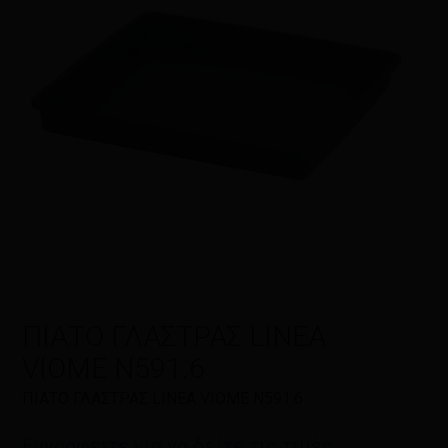
Η αξιολόγησή σας
*
Όνομα
*
Email
*
ΠΙΑΤΟ ΓΛΑΣΤΡΑΣ LINEA
VIOME N591.6
Αποθήκευσε το όνομά μου, email,
ΠΙΑΤΟ ΓΛΑΣΤΡΑΣ LINEA VIOME N591.6
και τον ιστότοπο μου σε αυτόν τον
πλοηγό για την επόμενη φορά που
Εγγραφείτε για να δείτε τις τιμές
θα σχολιάσω.