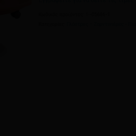
Εγγραφείτε για να δείτε τις τιμές
Όνομα
*
Κωδικός προϊόντος:
1--05666-1
Κατηγορίες:
Γλάστρες – Ζαρντινιέρες - Πι
Αποθήκευσε το όνομ
πλοηγό για την επόμεν