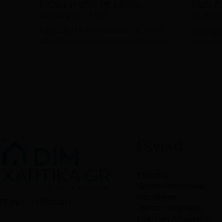
Διαβάστε περισσότερα
Διαβ
ΒΑΖΟ ΓΥΑΛΙΝΟ ΜΕ ΚΑΠΑΚΙ
ΒΑΖΟ Γ
ΑΣΦΑΛΕΙΑΣ 1.5 LT
ΑΣΦΑΛΕΙ
Εγγραφείτε για να δείτε τις τιμές
Εγγραφεί
Γενικά
Εταιρεία
Τρόποι Αποστολής
Παράδοσης
Γ.Ε.ΜΗ: 7711501000
Τρόποι Πληρωμής
Πολιτική Απορρήτου