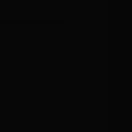
Email
*
ατάκια
,
Είδη κήπου
,
Είδη Σπιτιού
ά μου, email, και τον ιστότοπο μου σε αυτόν τον
η φορά που θα σχολιάσω.