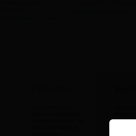
άστε περισσότερα
Διαβάστε περισσότερα
ΥΑΛΙΝΟ ΜΕ ΚΑΠΑΚΙ
ΓΑΝΤΙΑ ΚΗΠΟΥ ΔΕΡΜΑΤΙΝ
ΑΣ 0.5 LT
Εγγραφείτε για να δείτε τις
τε για να δείτε τις τιμές
Πελάτες
Κατη
Ο λογαριασμός μου
Όλα τα π
Ιστορικό Παραγγελιών
Χαρτικά
Επικοινωνήστε μαζί μας
Καθαριό
Πολιτική Απορρήτου
Βρεφικά
Επιστροφές
Υγιεινή 