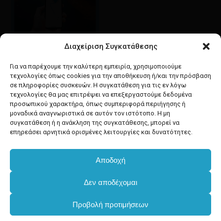
Διαχείριση Συγκατάθεσης
Google maps
οδηγίες για να έρθετε
Για να παρέχουμε την καλύτερη εμπειρία, χρησιμοποιούμε
στο κατάστημά μας
τεχνολογίες όπως cookies για την αποθήκευση ή/και την πρόσβαση
σε πληροφορίες συσκευών. Η συγκατάθεση για τις εν λόγω
τεχνολογίες θα μας επιτρέψει να επεξεργαστούμε δεδομένα
προσωπικού χαρακτήρα, όπως συμπεριφορά περιήγησης ή
μοναδικά αναγνωριστικά σε αυτόν τον ιστότοπο. Η μη
συγκατάθεση ή η ανάκληση της συγκατάθεσης, μπορεί να
facebook
instagram
επηρεάσει αρνητικά ορισμένες λειτουργίες και δυνατότητες.
Αποδοχή
Developed & powered by
BYTEACOOKIE
Υποσύνολο:
€
0.00
Δεν αποδέχομαι
Copyright
2025 Dimxartika.gr
Προβολή προτιμήσεων
Καλάθι
Ταμείο