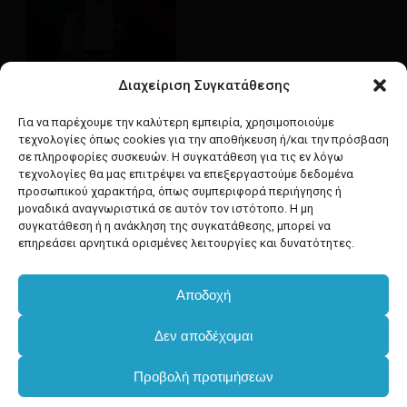
Διαχείριση Συγκατάθεσης
Google maps
οδηγίες για να έρθετε
Για να παρέχουμε την καλύτερη εμπειρία, χρησιμοποιούμε
στο κατάστημά μας
τεχνολογίες όπως cookies για την αποθήκευση ή/και την πρόσβαση
σε πληροφορίες συσκευών. Η συγκατάθεση για τις εν λόγω
τεχνολογίες θα μας επιτρέψει να επεξεργαστούμε δεδομένα
προσωπικού χαρακτήρα, όπως συμπεριφορά περιήγησης ή
μοναδικά αναγνωριστικά σε αυτόν τον ιστότοπο. Η μη
συγκατάθεση ή η ανάκληση της συγκατάθεσης, μπορεί να
facebook
instagram
επηρεάσει αρνητικά ορισμένες λειτουργίες και δυνατότητες.
Αποδοχή
Developed & powered by
BYTEACOOKIE
Δεν αποδέχομαι
Copyright
2025 Dimxartika.gr
Προβολή προτιμήσεων